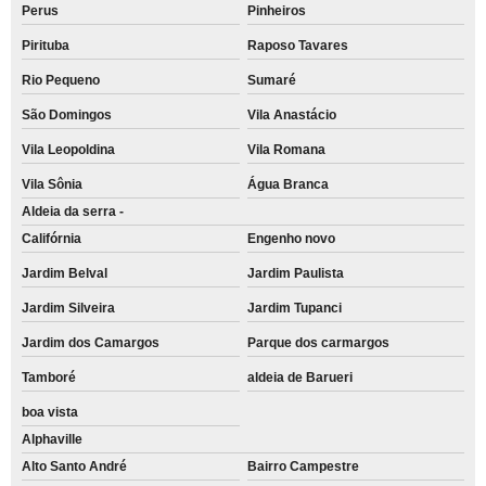
Perus
Pinheiros
Pirituba
Raposo Tavares
Rio Pequeno
Sumaré
São Domingos
Vila Anastácio
Vila Leopoldina
Vila Romana
Vila Sônia
Água Branca
Aldeia da serra -
Califórnia
Engenho novo
Jardim Belval
Jardim Paulista
Jardim Silveira
Jardim Tupanci
Jardim dos Camargos
Parque dos carmargos
Tamboré
aldeia de Barueri
boa vista
Alphaville
Alto Santo André
Bairro Campestre