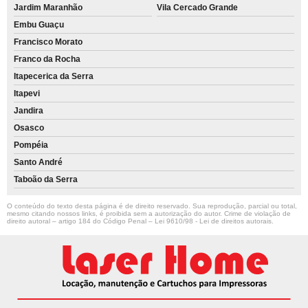
Jardim Maranhão
Vila Cercado Grande
Embu Guaçu
Francisco Morato
Franco da Rocha
Itapecerica da Serra
Itapevi
Jandira
Osasco
Pompéia
Santo André
Taboão da Serra
O conteúdo do texto desta página é de direito reservado. Sua reprodução, parcial ou total,
mesmo citando nossos links, é proibida sem a autorização do autor. Crime de violação de
direito autoral – artigo 184 do Código Penal –
Lei 9610/98 - Lei de direitos autorais
.