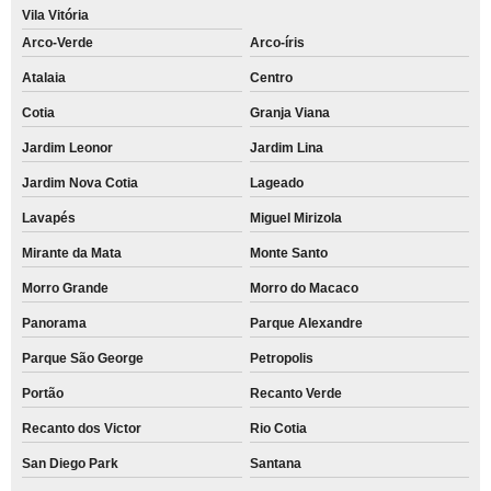
Vila Vitória
Arco-Verde
Arco-íris
Atalaia
Centro
Cotia
Granja Viana
Jardim Leonor
Jardim Lina
Jardim Nova Cotia
Lageado
Lavapés
Miguel Mirizola
Mirante da Mata
Monte Santo
Morro Grande
Morro do Macaco
Panorama
Parque Alexandre
Parque São George
Petropolis
Portão
Recanto Verde
Recanto dos Victor
Rio Cotia
San Diego Park
Santana