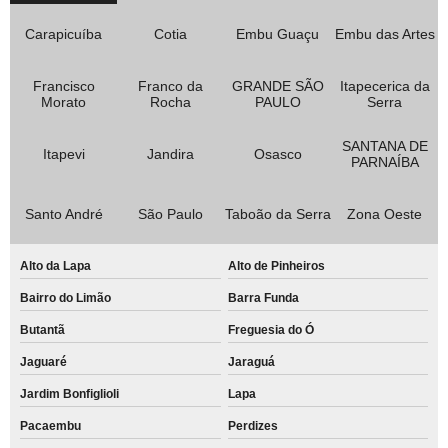
Carapicuíba
Cotia
Embu Guaçu
Embu das Artes
Francisco
Franco da
GRANDE SÃO
Itapecerica da
Morato
Rocha
PAULO
Serra
SANTANA DE
Itapevi
Jandira
Osasco
PARNAÍBA
Santo André
São Paulo
Taboão da Serra
Zona Oeste
Alto da Lapa
Alto de Pinheiros
Bairro do Limão
Barra Funda
Butantã
Freguesia do Ó
Jaguaré
Jaraguá
Jardim Bonfiglioli
Lapa
Pacaembu
Perdizes