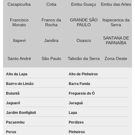
Carapicuíba
Cotia
Embu Guaçu
Embu das Artes
Francisco
Franco da
GRANDE SÃO
Itapecerica da
Morato
Rocha
PAULO
Serra
SANTANA DE
Itapevi
Jandira
Osasco
PARNAÍBA
Santo André
São Paulo
Taboão da Serra
Zona Oeste
Alto da Lapa
Alto de Pinheiros
Bairro do Limão
Barra Funda
Butantã
Freguesia do Ó
Jaguaré
Jaraguá
Jardim Bonfiglioli
Lapa
Pacaembu
Perdizes
Perus
Pinheiros