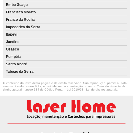
Embu Guaçu
Francisco Morato
Franco da Rocha
Itapecerica da Serra
Itapevi
Jandira
Osasco
Pompéia
Santo André
Taboão da Serra
O conteúdo do texto desta página é de direito reservado. Sua reprodução, parcial ou total,
mesmo citando nossos links, é proibida sem a autorização do autor. Crime de violação de
direito autoral – artigo 184 do Código Penal –
Lei 9610/98 - Lei de direitos autorais
.