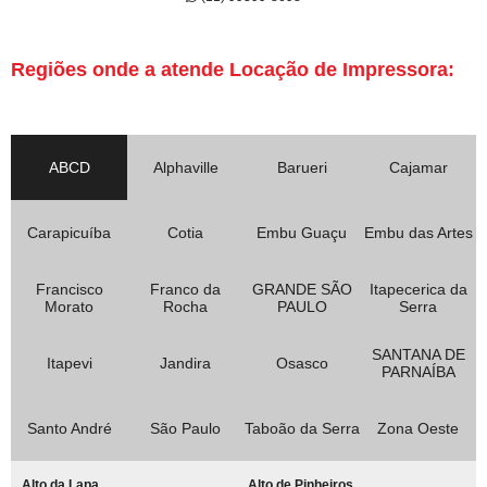
Regiões onde a atende Locação de Impressora:
ABCD
Alphaville
Barueri
Cajamar
Carapicuíba
Cotia
Embu Guaçu
Embu das Artes
Francisco
Franco da
GRANDE SÃO
Itapecerica da
Morato
Rocha
PAULO
Serra
SANTANA DE
Itapevi
Jandira
Osasco
PARNAÍBA
Santo André
São Paulo
Taboão da Serra
Zona Oeste
Alto da Lapa
Alto de Pinheiros