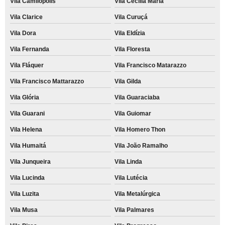
Vila Camilópolis
Vila Cecília Maria
Vila Clarice
Vila Curuçá
Vila Dora
Vila Eldízia
Vila Fernanda
Vila Floresta
Vila Fláquer
Vila Francisco Matarazzo
Vila Francisco Mattarazzo
Vila Gilda
Vila Glória
Vila Guaraciaba
Vila Guarani
Vila Guiomar
Vila Helena
Vila Homero Thon
Vila Humaitá
Vila João Ramalho
Vila Junqueira
Vila Linda
Vila Lucinda
Vila Lutécia
Vila Luzita
Vila Metalúrgica
Vila Musa
Vila Palmares