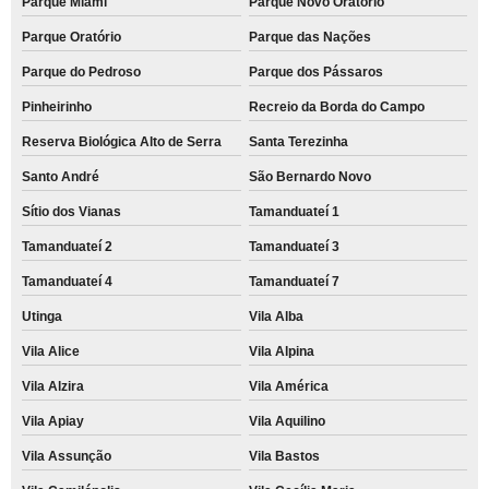
Parque Miami
Parque Novo Oratório
Parque Oratório
Parque das Nações
Parque do Pedroso
Parque dos Pássaros
Pinheirinho
Recreio da Borda do Campo
Reserva Biológica Alto de Serra
Santa Terezinha
Santo André
São Bernardo Novo
Sítio dos Vianas
Tamanduateí 1
Tamanduateí 2
Tamanduateí 3
Tamanduateí 4
Tamanduateí 7
Utinga
Vila Alba
Vila Alice
Vila Alpina
Vila Alzira
Vila América
Vila Apiay
Vila Aquilino
Vila Assunção
Vila Bastos