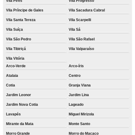
Vila Pires
Vila Progresso
Vila Príncipe de Gales
Vila Sacadura Cabral
Vila Santa Tereza
Vila Scarpelli
Vila Suíça
Vila Sá
Vila São Pedro
Vila São Rafael
Vila Tibiriçá
Vila Valparaíso
Vila Vitória
Arco-Verde
Arco-íris
Atalaia
Centro
Cotia
Granja Viana
Jardim Leonor
Jardim Lina
Jardim Nova Cotia
Lageado
Lavapés
Miguel Mirizola
Mirante da Mata
Monte Santo
Morro Grande
Morro do Macaco