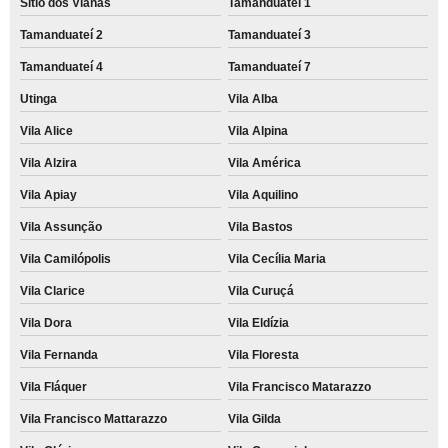
Sítio dos Vianas
Tamanduateí 1
Tamanduateí 2
Tamanduateí 3
Tamanduateí 4
Tamanduateí 7
Utinga
Vila Alba
Vila Alice
Vila Alpina
Vila Alzira
Vila América
Vila Apiay
Vila Aquilino
Vila Assunção
Vila Bastos
Vila Camilópolis
Vila Cecília Maria
Vila Clarice
Vila Curuçá
Vila Dora
Vila Eldízia
Vila Fernanda
Vila Floresta
Vila Fláquer
Vila Francisco Matarazzo
Vila Francisco Mattarazzo
Vila Gilda