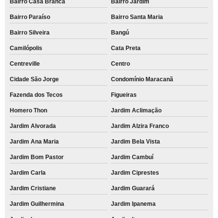
Bairro Casa Branca
Bairro Jardim
Bairro Paraíso
Bairro Santa Maria
Bairro Silveira
Bangú
Camilópolis
Cata Preta
Centreville
Centro
Cidade São Jorge
Condomínio Maracanã
Fazenda dos Tecos
Figueiras
Homero Thon
Jardim Aclimação
Jardim Alvorada
Jardim Alzira Franco
Jardim Ana Maria
Jardim Bela Vista
Jardim Bom Pastor
Jardim Cambuí
Jardim Carla
Jardim Ciprestes
Jardim Cristiane
Jardim Guarará
Jardim Guilhermina
Jardim Ipanema