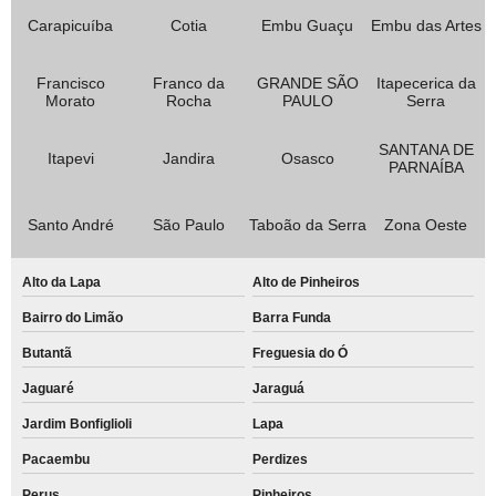
Carapicuíba
Cotia
Embu Guaçu
Embu das Artes
Francisco
Franco da
GRANDE SÃO
Itapecerica da
Morato
Rocha
PAULO
Serra
SANTANA DE
Itapevi
Jandira
Osasco
PARNAÍBA
Santo André
São Paulo
Taboão da Serra
Zona Oeste
Alto da Lapa
Alto de Pinheiros
Bairro do Limão
Barra Funda
Butantã
Freguesia do Ó
Jaguaré
Jaraguá
Jardim Bonfiglioli
Lapa
Pacaembu
Perdizes
Perus
Pinheiros