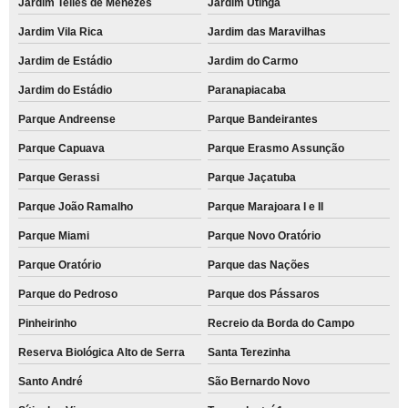
Jardim Telles de Menezes
Jardim Utinga
Jardim Vila Rica
Jardim das Maravilhas
Jardim de Estádio
Jardim do Carmo
Jardim do Estádio
Paranapiacaba
Parque Andreense
Parque Bandeirantes
Parque Capuava
Parque Erasmo Assunção
Parque Gerassi
Parque Jaçatuba
Parque João Ramalho
Parque Marajoara I e II
Parque Miami
Parque Novo Oratório
Parque Oratório
Parque das Nações
Parque do Pedroso
Parque dos Pássaros
Pinheirinho
Recreio da Borda do Campo
Reserva Biológica Alto de Serra
Santa Terezinha
Santo André
São Bernardo Novo