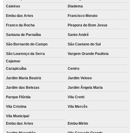
Caieiras
Diadema
Embu das Artes
Francisco Morato
Franco da Rocha
Pirapora do Bom Jesus
Santana de Parnaíba
Santo André
São Bernardo do Campo
São Caetano do Sul
São Lourenço da Serra
Vargem Grande Paulista
Cajamar
Carapicuíba
Centro
Jardim Maria Beatriz
Jardim Veloso
Jardim das Belezas
Jardim Ângela Maria
Parque Flórida
Vila Cretti
Vila Cristina
Vila Mercês
Vila Municipal
Embu das Artes
Embu-Mirim
Jardim Maranhão
Vila Cercado Grande