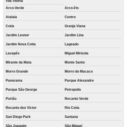
Vila Vitória
Arco-Verde
Arco-íris
Atalaia
Centro
Cotia
Granja Viana
Jardim Leonor
Jardim Lina
Jardim Nova Cotia
Lageado
Lavapés
Miguel Mirizola
Mirante da Mata
Monte Santo
Morro Grande
Morro do Macaco
Panorama
Parque Alexandre
Parque São George
Petropolis
Portão
Recanto Verde
Recanto dos Victor
Rio Cotia
San Diego Park
Santana
São Joaquim
São Miguel