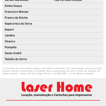
Embu Guaçu
Francisco Morato
Franco da Rocha
Itapecerica da Serra
Itapevi
Jandira
Osasco
Pompéia
Santo André
Taboão da Serra
O conteúdo do texto desta página é de direito reservado. Sua reprodução, parcial ou total,
mesmo citando nossos links, é proibida sem a autorização do autor. Crime de violação de
direito autoral – artigo 184 do Código Penal –
Lei 9610/98 - Lei de direitos autorais
.