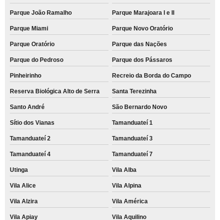
Parque João Ramalho
Parque Marajoara I e II
Parque Miami
Parque Novo Oratório
Parque Oratório
Parque das Nações
Parque do Pedroso
Parque dos Pássaros
Pinheirinho
Recreio da Borda do Campo
Reserva Biológica Alto de Serra
Santa Terezinha
Santo André
São Bernardo Novo
Sítio dos Vianas
Tamanduateí 1
Tamanduateí 2
Tamanduateí 3
Tamanduateí 4
Tamanduateí 7
Utinga
Vila Alba
Vila Alice
Vila Alpina
Vila Alzira
Vila América
Vila Apiay
Vila Aquilino