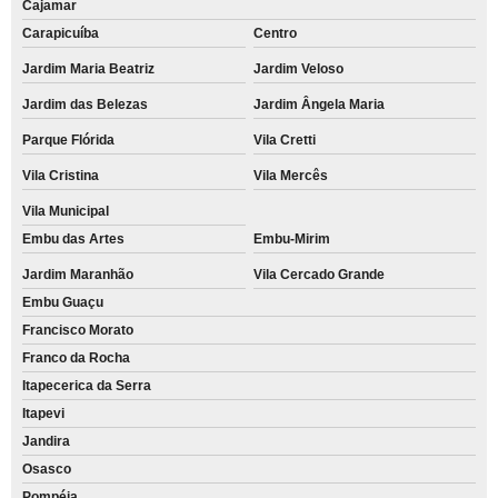
Cajamar
Carapicuíba
Centro
Jardim Maria Beatriz
Jardim Veloso
Jardim das Belezas
Jardim Ângela Maria
Parque Flórida
Vila Cretti
Vila Cristina
Vila Mercês
Vila Municipal
Embu das Artes
Embu-Mirim
Jardim Maranhão
Vila Cercado Grande
Embu Guaçu
Francisco Morato
Franco da Rocha
Itapecerica da Serra
Itapevi
Jandira
Osasco
Pompéia