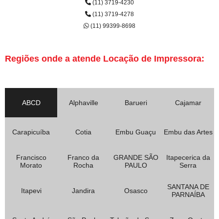
(11) 3719-4230
(11) 3719-4278
(11) 99399-8698
Regiões onde a atende Locação de Impressora:
ABCD
Alphaville
Barueri
Cajamar
Carapicuíba
Cotia
Embu Guaçu
Embu das Artes
Francisco
Franco da
GRANDE SÃO
Itapecerica da
Morato
Rocha
PAULO
Serra
SANTANA DE
Itapevi
Jandira
Osasco
PARNAÍBA