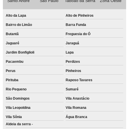
Santo André
São Paulo
Taboão da Serra
Zona Oeste
Alto da Lapa
Alto de Pinheiros
Bairro do Limão
Barra Funda
Butantã
Freguesia do Ó
Jaguaré
Jaraguá
Jardim Bonfiglioli
Lapa
Pacaembu
Perdizes
Perus
Pinheiros
Pirituba
Raposo Tavares
Rio Pequeno
Sumaré
São Domingos
Vila Anastácio
Vila Leopoldina
Vila Romana
Vila Sônia
Água Branca
Aldeia da serra -