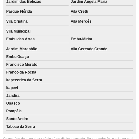
Jardim das Belezas
Jardim Ângela Maria
Parque Flórida
Vila Cretti
Vila Cristina
Vila Mercês
Vila Municipal
Embu das Artes
Embu-Mirim
Jardim Maranhão
Vila Cercado Grande
Embu Guaçu
Francisco Morato
Franco da Rocha
Itapecerica da Serra
Itapevi
Jandira
Osasco
Pompéia
Santo André
Taboão da Serra
O conteúdo do texto desta página é de direito reservado. Sua reprodução, parcial ou total,