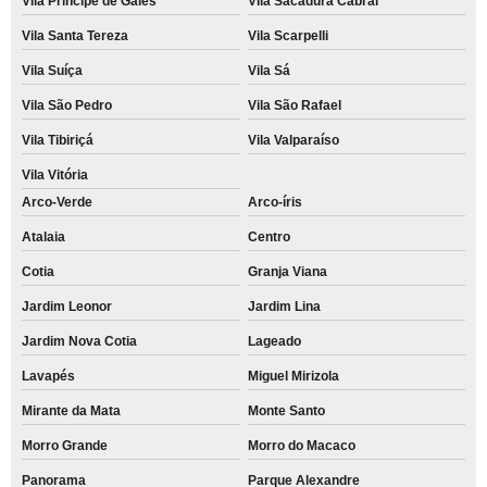
Vila Príncipe de Gales
Vila Sacadura Cabral
Vila Santa Tereza
Vila Scarpelli
Vila Suíça
Vila Sá
Vila São Pedro
Vila São Rafael
Vila Tibiriçá
Vila Valparaíso
Vila Vitória
Arco-Verde
Arco-íris
Atalaia
Centro
Cotia
Granja Viana
Jardim Leonor
Jardim Lina
Jardim Nova Cotia
Lageado
Lavapés
Miguel Mirizola
Mirante da Mata
Monte Santo
Morro Grande
Morro do Macaco
Panorama
Parque Alexandre