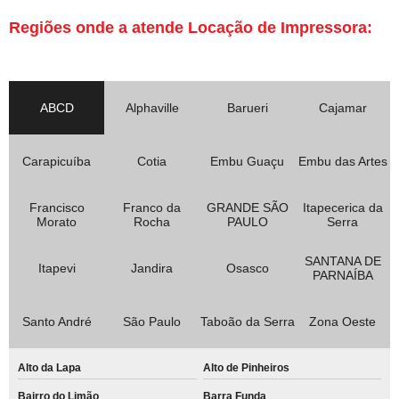
Regiões onde a atende Locação de Impressora:
ABCD
Alphaville
Barueri
Cajamar
Carapicuíba
Cotia
Embu Guaçu
Embu das Artes
Francisco
Franco da
GRANDE SÃO
Itapecerica da
Morato
Rocha
PAULO
Serra
SANTANA DE
Itapevi
Jandira
Osasco
PARNAÍBA
Santo André
São Paulo
Taboão da Serra
Zona Oeste
Alto da Lapa
Alto de Pinheiros
Bairro do Limão
Barra Funda