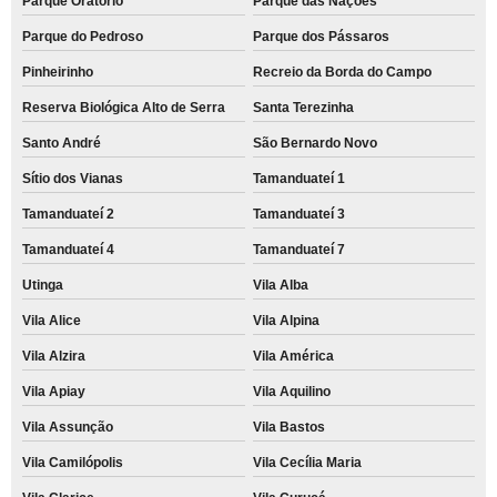
Parque Oratório
Parque das Nações
Parque do Pedroso
Parque dos Pássaros
Pinheirinho
Recreio da Borda do Campo
Reserva Biológica Alto de Serra
Santa Terezinha
Santo André
São Bernardo Novo
Sítio dos Vianas
Tamanduateí 1
Tamanduateí 2
Tamanduateí 3
Tamanduateí 4
Tamanduateí 7
Utinga
Vila Alba
Vila Alice
Vila Alpina
Vila Alzira
Vila América
Vila Apiay
Vila Aquilino
Vila Assunção
Vila Bastos
Vila Camilópolis
Vila Cecília Maria