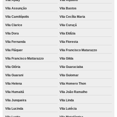
Vila Assunção
Vila Bastos
Vila Camilópolis
Vila Cecília Maria
Vila Clarice
Vila Curuçá
Vila Dora
Vila Eldízia
Vila Fernanda
Vila Floresta
Vila Fláquer
Vila Francisco Matarazzo
Vila Francisco Mattarazzo
Vila Gilda
Vila Glória
Vila Guaraciaba
Vila Guarani
Vila Guiomar
Vila Helena
Vila Homero Thon
Vila Humaitá
Vila João Ramalho
Vila Junqueira
Vila Linda
Vila Lucinda
Vila Lutécia
Vila Luzita
Vila Metalúrgica