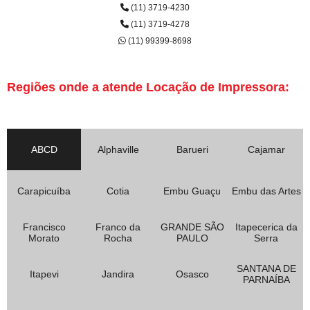
(11) 3719-4230
(11) 3719-4278
(11) 99399-8698
Regiões onde a atende Locação de Impressora:
ABCD
Alphaville
Barueri
Cajamar
Carapicuíba
Cotia
Embu Guaçu
Embu das Artes
Francisco
Franco da
GRANDE SÃO
Itapecerica da
Morato
Rocha
PAULO
Serra
SANTANA DE
Itapevi
Jandira
Osasco
PARNAÍBA