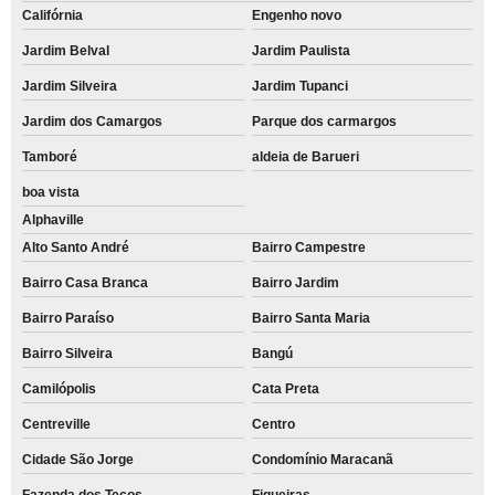
Califórnia
Engenho novo
Jardim Belval
Jardim Paulista
Jardim Silveira
Jardim Tupanci
Jardim dos Camargos
Parque dos carmargos
Tamboré
aldeia de Barueri
boa vista
Alphaville
Alto Santo André
Bairro Campestre
Bairro Casa Branca
Bairro Jardim
Bairro Paraíso
Bairro Santa Maria
Bairro Silveira
Bangú
Camilópolis
Cata Preta
Centreville
Centro
Cidade São Jorge
Condomínio Maracanã
Fazenda dos Tecos
Figueiras