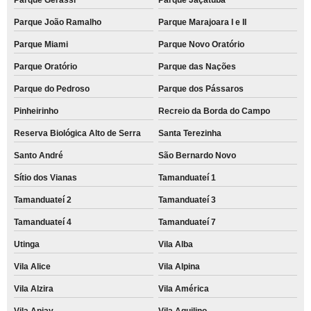
Parque João Ramalho
Parque Marajoara I e II
Parque Miami
Parque Novo Oratório
Parque Oratório
Parque das Nações
Parque do Pedroso
Parque dos Pássaros
Pinheirinho
Recreio da Borda do Campo
Reserva Biológica Alto de Serra
Santa Terezinha
Santo André
São Bernardo Novo
Sítio dos Vianas
Tamanduateí 1
Tamanduateí 2
Tamanduateí 3
Tamanduateí 4
Tamanduateí 7
Utinga
Vila Alba
Vila Alice
Vila Alpina
Vila Alzira
Vila América
Vila Apiay
Vila Aquilino