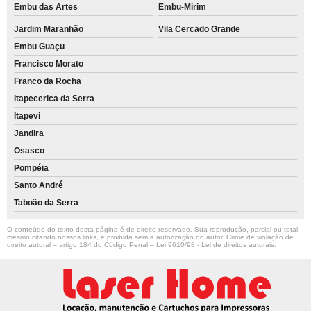
Embu das Artes
Embu-Mirim
Jardim Maranhão
Vila Cercado Grande
Embu Guaçu
Francisco Morato
Franco da Rocha
Itapecerica da Serra
Itapevi
Jandira
Osasco
Pompéia
Santo André
Taboão da Serra
O conteúdo do texto desta página é de direito reservado. Sua reprodução, parcial ou total,
mesmo citando nossos links, é proibida sem a autorização do autor. Crime de violação de
direito autoral – artigo 184 do Código Penal –
Lei 9610/98 - Lei de direitos autorais
.