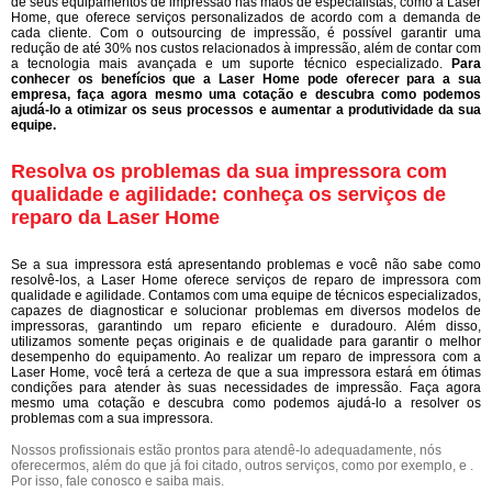
de seus equipamentos de impressão nas mãos de especialistas, como a Laser
Home, que oferece serviços personalizados de acordo com a demanda de
cada cliente. Com o outsourcing de impressão, é possível garantir uma
redução de até 30% nos custos relacionados à impressão, além de contar com
a tecnologia mais avançada e um suporte técnico especializado.
Para
conhecer os benefícios que a Laser Home pode oferecer para a sua
empresa, faça agora mesmo uma cotação e descubra como podemos
ajudá-lo a otimizar os seus processos e aumentar a produtividade da sua
equipe.
Resolva os problemas da sua impressora com
qualidade e agilidade: conheça os serviços de
reparo da Laser Home
Se a sua impressora está apresentando problemas e você não sabe como
resolvê-los, a Laser Home oferece serviços de reparo de impressora com
qualidade e agilidade. Contamos com uma equipe de técnicos especializados,
capazes de diagnosticar e solucionar problemas em diversos modelos de
impressoras, garantindo um reparo eficiente e duradouro. Além disso,
utilizamos somente peças originais e de qualidade para garantir o melhor
desempenho do equipamento. Ao realizar um reparo de impressora com a
Laser Home, você terá a certeza de que a sua impressora estará em ótimas
condições para atender às suas necessidades de impressão. Faça agora
mesmo uma cotação e descubra como podemos ajudá-lo a resolver os
problemas com a sua impressora.
Nossos profissionais estão prontos para atendê-lo adequadamente, nós
oferecermos, além do que já foi citado, outros serviços, como por exemplo, e .
Por isso, fale conosco e saiba mais.