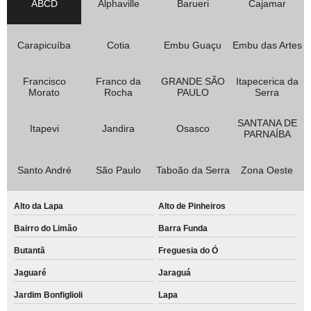
ABCD
Alphaville
Barueri
Cajamar
Carapicuíba
Cotia
Embu Guaçu
Embu das Artes
Francisco
Franco da
GRANDE SÃO
Itapecerica da
Morato
Rocha
PAULO
Serra
SANTANA DE
Itapevi
Jandira
Osasco
PARNAÍBA
Santo André
São Paulo
Taboão da Serra
Zona Oeste
Alto da Lapa
Alto de Pinheiros
Bairro do Limão
Barra Funda
Butantã
Freguesia do Ó
Jaguaré
Jaraguá
Jardim Bonfiglioli
Lapa