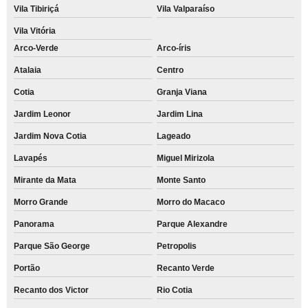
Vila Tibiriçá
Vila Valparaíso
Vila Vitória
Arco-Verde
Arco-íris
Atalaia
Centro
Cotia
Granja Viana
Jardim Leonor
Jardim Lina
Jardim Nova Cotia
Lageado
Lavapés
Miguel Mirizola
Mirante da Mata
Monte Santo
Morro Grande
Morro do Macaco
Panorama
Parque Alexandre
Parque São George
Petropolis
Portão
Recanto Verde
Recanto dos Victor
Rio Cotia