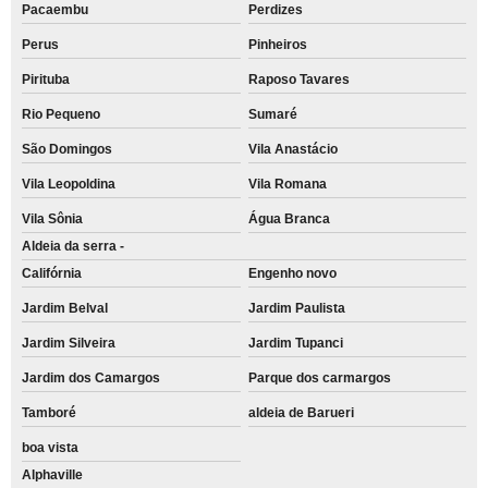
Pacaembu
Perdizes
Perus
Pinheiros
Pirituba
Raposo Tavares
Rio Pequeno
Sumaré
São Domingos
Vila Anastácio
Vila Leopoldina
Vila Romana
Vila Sônia
Água Branca
Aldeia da serra -
Califórnia
Engenho novo
Jardim Belval
Jardim Paulista
Jardim Silveira
Jardim Tupanci
Jardim dos Camargos
Parque dos carmargos
Tamboré
aldeia de Barueri
boa vista
Alphaville