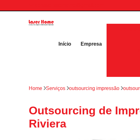
contato.laserhome@gmail.com
Aluguéis 
Início
Empresa
Home
Serviços
outsourcing impressão
outsour
Outsourcing de Imp
Riviera