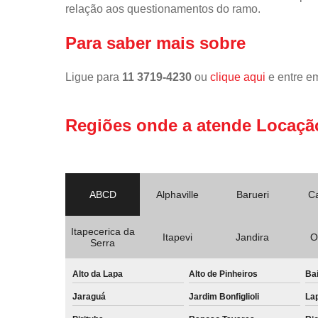
relação aos questionamentos do ramo.
Para saber mais sobre
Ligue para
11 3719-4230
ou
clique aqui
e entre em
Regiões onde a atende Locaçã
ABCD
Alphaville
Barueri
C
Itapecerica da
Itapevi
Jandira
O
Serra
Alto da Lapa
Alto de Pinheiros
Bai
Jaraguá
Jardim Bonfiglioli
La