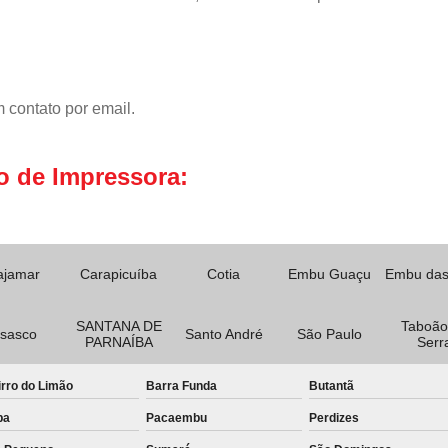
 contato por email.
o de Impressora:
ajamar
Carapicuíba
Cotia
Embu Guaçu
Embu das
SANTANA DE
Taboão
sasco
Santo André
São Paulo
PARNAÍBA
Serr
rro do Limão
Barra Funda
Butantã
pa
Pacaembu
Perdizes