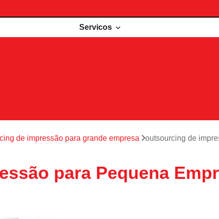
Servicos
de impressoras
Comodato de impressora
Impressora 
Impressoras para locação
Locações de impressoras
Manutenção de impressoras
Outsourcing impressão
Recarga de cartuchos
Remanufatura de cartuchos
Serviços de outsourcing de impressão
cing de impressão para grande empresa
outsourcing de impre
ressão para Pequena Empr