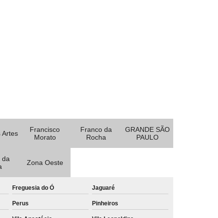
Francisco
Franco da
GRANDE SÃO
 Artes
Morato
Rocha
PAULO
 da
Zona Oeste
a
Freguesia do Ó
Jaguaré
Perus
Pinheiros