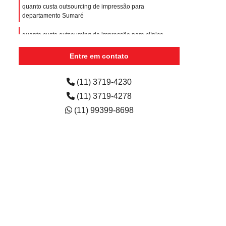
quanto custa outsourcing de impressão para
departamento Sumaré
quanto custa outsourcing de impressão para clínica
Jardim Carla
Entre em contato
outsourcing de impressão valor Jardim Guarará
(11) 3719-4230
(11) 3719-4278
(11) 99399-8698