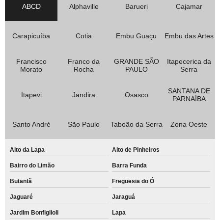
ABCD
Alphaville
Barueri
Cajamar
Carapicuíba
Cotia
Embu Guaçu
Embu das Artes
Francisco
Franco da
GRANDE SÃO
Itapecerica da
Morato
Rocha
PAULO
Serra
SANTANA DE
Itapevi
Jandira
Osasco
PARNAÍBA
Santo André
São Paulo
Taboão da Serra
Zona Oeste
Alto da Lapa
Alto de Pinheiros
Bairro do Limão
Barra Funda
Butantã
Freguesia do Ó
Jaguaré
Jaraguá
Jardim Bonfiglioli
Lapa