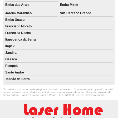
Embu das Artes
Embu-Mirim
Jardim Maranhão
Vila Cercado Grande
Embu Guaçu
Francisco Morato
Franco da Rocha
Itapecerica da Serra
Itapevi
Jandira
Osasco
Pompéia
Santo André
Taboão da Serra
O conteúdo do texto desta página é de direito reservado. Sua reprodução, parcial ou total,
mesmo citando nossos links, é proibida sem a autorização do autor. Crime de violação de
direito autoral – artigo 184 do Código Penal –
Lei 9610/98 - Lei de direitos autorais
.