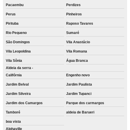
Pacaembu
Perdizes
Perus
Pinheiros
Pirituba
Raposo Tavares
Rio Pequeno
Sumaré
São Domingos
Vila Anastácio
Vila Leopoldina
Vila Romana
Vila Sônia
Água Branca
Aldeia da serra -
Califórnia
Engenho novo
Jardim Belval
Jardim Paulista
Jardim Silveira
Jardim Tupanci
Jardim dos Camargos
Parque dos carmargos
Tamboré
aldeia de Barueri
boa vista
Alphaville