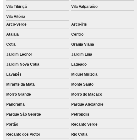
Vila Tibiriçá
Vila Valparaíso
Vila Vitória
Arco-Verde
Arco-íris
Atalaia
Centro
Cotia
Granja Viana
Jardim Leonor
Jardim Lina
Jardim Nova Cotia
Lageado
Lavapés
Miguel Mirizola
Mirante da Mata
Monte Santo
Morro Grande
Morro do Macaco
Panorama
Parque Alexandre
Parque São George
Petropolis
Portão
Recanto Verde
Recanto dos Victor
Rio Cotia