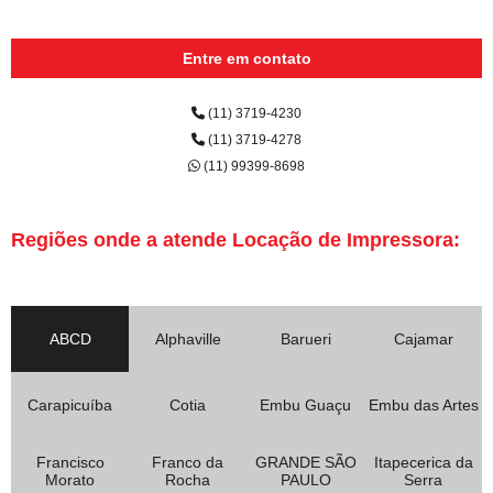
Entre em contato
(11) 3719-4230
(11) 3719-4278
(11) 99399-8698
Regiões onde a atende Locação de Impressora:
ABCD
Alphaville
Barueri
Cajamar
Carapicuíba
Cotia
Embu Guaçu
Embu das Artes
Francisco
Franco da
GRANDE SÃO
Itapecerica da
Morato
Rocha
PAULO
Serra