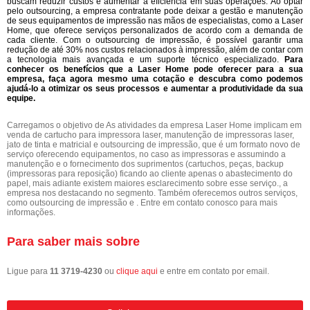
buscam reduzir custos e aumentar a eficiência em suas operações. Ao optar
pelo outsourcing, a empresa contratante pode deixar a gestão e manutenção
de seus equipamentos de impressão nas mãos de especialistas, como a Laser
Home, que oferece serviços personalizados de acordo com a demanda de
cada cliente. Com o outsourcing de impressão, é possível garantir uma
redução de até 30% nos custos relacionados à impressão, além de contar com
a tecnologia mais avançada e um suporte técnico especializado.
Para
conhecer os benefícios que a Laser Home pode oferecer para a sua
empresa, faça agora mesmo uma cotação e descubra como podemos
ajudá-lo a otimizar os seus processos e aumentar a produtividade da sua
equipe.
Carregamos o objetivo de As atividades da empresa Laser Home implicam em
venda de cartucho para impressora laser, manutenção de impressoras laser,
jato de tinta e matricial e outsourcing de impressão, que é um formato novo de
serviço oferecendo equipamentos, no caso as impressoras e assumindo a
manutenção e o fornecimento dos suprimentos (cartuchos, peças, backup
(impressoras para reposição) ficando ao cliente apenas o abastecimento do
papel, mais adiante existem maiores esclarecimento sobre esse serviço., a
empresa nos destacando no segmento. Também oferecemos outros serviços,
como outsourcing de impressão e . Entre em contato conosco para mais
informações.
Para saber mais sobre
Ligue para
11 3719-4230
ou
clique aqui
e entre em contato por email.