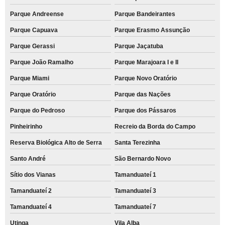
Parque Andreense
Parque Bandeirantes
Parque Capuava
Parque Erasmo Assunção
Parque Gerassi
Parque Jaçatuba
Parque João Ramalho
Parque Marajoara I e II
Parque Miami
Parque Novo Oratório
Parque Oratório
Parque das Nações
Parque do Pedroso
Parque dos Pássaros
Pinheirinho
Recreio da Borda do Campo
Reserva Biológica Alto de Serra
Santa Terezinha
Santo André
São Bernardo Novo
Sítio dos Vianas
Tamanduateí 1
Tamanduateí 2
Tamanduateí 3
Tamanduateí 4
Tamanduateí 7
Utinga
Vila Alba