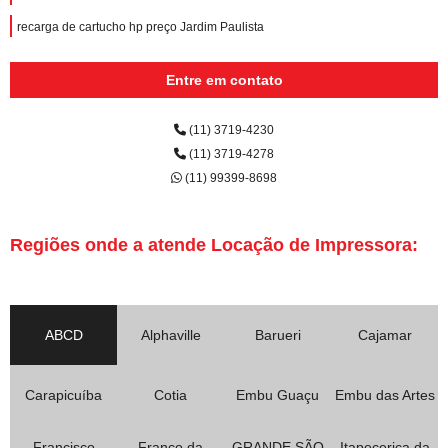
recarga de cartucho hp preço Jardim Paulista
recarga de cartuchos para impressoras a laser Parque Bandeirantes
Entre em contato
quanto custa recarga de cartucho hp Recreio da Borda do Campo
quanto custa recarregar cartucho de impressora colorido Jardim Rina
(11) 3719-4230
(11) 3719-4278
empresa de recarga de cartucho para impressora lexmark Jardim Jamaica
(11) 99399-8698
recarga de cartuchos para impressoras hp Jardim Carla
recarga de cartucho para impressora hp preço Carapicuíba
Regiões onde a atende Locação de Impressora:
recarregar cartucho de impressora colorido São Domingos
recarga de cartuchos hp Centro
recarga de cartucho para impressora a laser Aldeia da serra -
ABCD
Alphaville
Barueri
Cajamar
quanto custa recarga de cartucho para impressora a laser Vila Lucinda
Carapicuíba
Cotia
Embu Guaçu
Embu das Artes
recarregar cartucho de impressora a laser Vila Vitória
recarga de cartuchos para impressoras a laser coloridas Vila Homero Thon
Francisco
Franco da
GRANDE SÃO
Itapecerica da