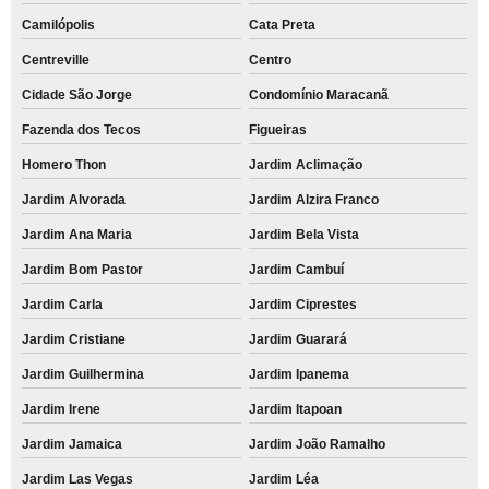
empresa de recarregar cartucho de impressora a laser Vila Fláquer
Camilópolis
Cata Preta
empresa de recarga de cartucho Recreio da Borda do Campo
Centreville
Centro
recarga de cartucho para impressora multifuncional preço Vila Cecília Maria
Cidade São Jorge
Condomínio Maracanã
recarga de cartuchos Jardim Sorocaba
Fazenda dos Tecos
Figueiras
recarga de cartucho preço Alto de Pinheiros
Homero Thon
Jardim Aclimação
recarregar cartucho de impressora colorido preço Jardim Maranhão
Jardim Alvorada
Jardim Alzira Franco
recarga de cartucho para impressora Santa Terezinha
Jardim Ana Maria
Jardim Bela Vista
recarga de cartuchos Portão
Jardim Bom Pastor
Jardim Cambuí
Jardim Carla
Jardim Ciprestes
recarga de cartucho para impressora hp Centro
Jardim Cristiane
Jardim Guarará
recarga de cartucho hp preço Vila Alzira
Jardim Guilhermina
Jardim Ipanema
quanto custa recarga de cartucho para impressora a laser Reserva
Biológica Alto de Serra
Jardim Irene
Jardim Itapoan
recarga de cartuchos para impressoras a laser Perus
Jardim Jamaica
Jardim João Ramalho
empresa de recarga de cartucho Recreio da Borda do Campo
Jardim Las Vegas
Jardim Léa