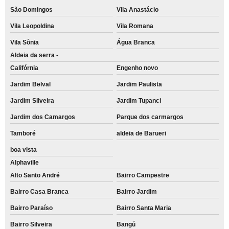
quanto custa recarga de cartucho para impressora Jardim Sorocaba
São Domingos
Vila Anastácio
recarregar cartucho de impressora Tamanduateí 3
Vila Leopoldina
Vila Romana
recarga de cartucho para impressora lexmark Jardim Carla
Vila Sônia
Água Branca
Aldeia da serra -
recarregar cartuchos de impressoras Vila Alba
Califórnia
Engenho novo
recarga de cartucho para impressora preço Parque Jaçatuba
Jardim Belval
Jardim Paulista
recarga de cartucho para impressora hp preço Jardim Léa
Jardim Silveira
Jardim Tupanci
recarregar cartuchos de impressoras coloridos Jardim Bom Pastor
Jardim dos Camargos
Parque dos carmargos
empresa de recarregar cartucho de impressora Cajamar
Tamboré
aldeia de Barueri
recarga de cartucho para impressora a laser preço Vila Sá
boa vista
Alphaville
empresa de recarga de cartucho para impressora Cotia
Alto Santo André
Bairro Campestre
recarregar cartucho de impressora a laser Fazenda dos Tecos
Bairro Casa Branca
Bairro Jardim
recarregar cartuchos de impressoras a laser Sumaré
Bairro Paraíso
Bairro Santa Maria
recarregar cartucho de impressora colorido preço Perdizes
Bairro Silveira
Bangú