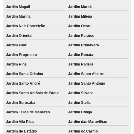
quanto custa recarga de cartucho Vila Cristina
Jardim Magali
Jardim Marek
recarga de cartucho para impressora lexmark preço Embu Guaçu
Jardim Marina
Jardim Milena
recarregar cartucho de impressora Tamanduateí 3
Jardim Nair Conceição
Jardim Ocara
empresa de recarga de cartucho hp Alto Santo André
Jardim Oriental
Jardim Paraíso
Jardim Pilar
Jardim Primavera
recarga de cartucho para impressora Fazenda dos Tecos
Jardim Progresso
Jardim Renata
empresa de recarga de cartucho para impressora a laser colorida Parque
Miami
Jardim Rina
Jardim Riviera
recarga de cartucho hp Vila Tibiriçá
Jardim Santa Cristina
Jardim Santo Alberto
empresa de recarga de cartucho hp Lapa
Jardim Santo André
Jardim Santo Antônio
quanto custa recarga de cartucho para impressora hp Pacaembu
Jardim Santo Antônio de Pádua
Jardim Silvana
recarga de cartucho para impressora hp Santo André
Jardim Sorocaba
Jardim Stella
quanto custa recarregar cartucho de impressora a laser Vila Leopoldina
Jardim Telles de Menezes
Jardim Utinga
quanto custa recarga de cartucho para impressora multifuncional Jardim
Jardim Vila Rica
Jardim das Maravilhas
Nova Cotia
Jardim de Estádio
Jardim do Carmo