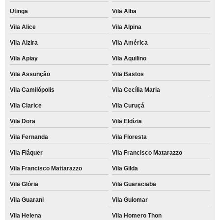
Utinga
Vila Alba
quanto custa recarga de cartucho para impressora lexmark Perus
Vila Alice
Vila Alpina
recarga de cartucho hp Jardim João Ramalho
Vila Alzira
Vila América
empresa de recarga de cartucho para impressora lexmark Vila Alba
Vila Apiay
Vila Aquilino
empresa de recarregar cartucho de impressora colorido Morro Grande
Vila Assunção
Vila Bastos
recarregar cartucho de impressora colorido Arco-Verde
Vila Camilópolis
Vila Cecília Maria
quanto custa recarregar cartucho de impressora Jardim Ocara
Vila Clarice
Vila Curuçá
empresa de recarga de cartucho para impressora a laser Parque dos
Vila Dora
Vila Eldízia
carmargos
Vila Fernanda
Vila Floresta
recarga de cartuchos para impressoras Embu Guaçu
Vila Fláquer
Vila Francisco Matarazzo
quanto custa recarga de cartucho para impressora a laser colorida Jandira
Vila Francisco Mattarazzo
Vila Gilda
quanto custa recarga de cartucho Vila Junqueira
Vila Glória
Vila Guaraciaba
recarga de cartuchos para impressoras Embu Guaçu
Vila Guarani
Vila Guiomar
empresa de recarga de cartucho para impressora multifuncional Jardim
João Ramalho
Vila Helena
Vila Homero Thon