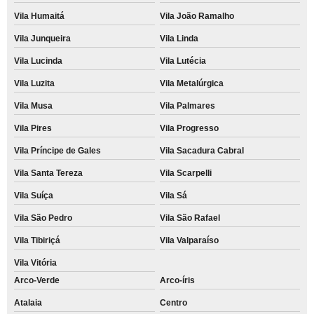
recarregar cartucho de impressora preço Recanto Verde
Vila Humaitá
Vila João Ramalho
recarga de cartucho para impressora a laser colorida preço Cata Preta
Vila Junqueira
Vila Linda
Vila Lucinda
Vila Lutécia
recarga de cartucho para impressora multifuncional preço São Domingos
Vila Luzita
Vila Metalúrgica
recarregar cartucho de impressora a laser preço Miguel Mirizola
Vila Musa
Vila Palmares
quanto custa recarga de cartucho para impressora hp Bangú
Vila Pires
Vila Progresso
quanto custa recarga de cartucho para impressora lexmark Santana de
Parnaíba
Vila Príncipe de Gales
Vila Sacadura Cabral
recarga de cartucho para impressora a laser Aldeia da serra -
Vila Santa Tereza
Vila Scarpelli
recarregar cartuchos de impressoras Utinga
Vila Suíça
Vila Sá
Vila São Pedro
Vila São Rafael
Vila Tibiriçá
Vila Valparaíso
Vila Vitória
Arco-Verde
Arco-íris
Atalaia
Centro