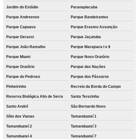
recarga de cartucho para impressora lexmark Jardim Cristiane
Jardim do Estádio
Paranapiacaba
empresa de recarga de cartucho para impressora hp Jardim dos Camargos
Parque Andreense
Parque Bandeirantes
recarga de cartucho Jardim Progresso
Parque Capuava
Parque Erasmo Assunção
recarga de cartucho preço Vila Alice
Parque Gerassi
Parque Jaçatuba
recarregar cartuchos de impressoras coloridos Alto de Pinheiros
Parque João Ramalho
Parque Marajoara I e II
recarga de cartuchos hp Alto de Pinheiros
Parque Miami
Parque Novo Oratório
empresa de recarregar cartucho de impressora Tamanduateí 2
Parque Oratório
Parque das Nações
quanto custa recarga de cartucho para impressora multifuncional Vila Dora
Parque do Pedroso
Parque dos Pássaros
quanto custa recarga de cartucho para impressora Tamanduateí 2
Pinheirinho
Recreio da Borda do Campo
recarga de cartuchos para impressoras lexmark Santo André
Reserva Biológica Alto de Serra
Santa Terezinha
Santo André
São Bernardo Novo
quanto custa recarregar cartucho de impressora Vila Vitória
Sítio dos Vianas
Tamanduateí 1
recarga de cartuchos para impressoras a laser coloridas Perdizes
Tamanduateí 2
Tamanduateí 3
recarga de cartucho para impressora a laser colorida preço Vila Valparaíso
Tamanduateí 4
Tamanduateí 7
recarga de cartucho para impressora preço Vila Suíça