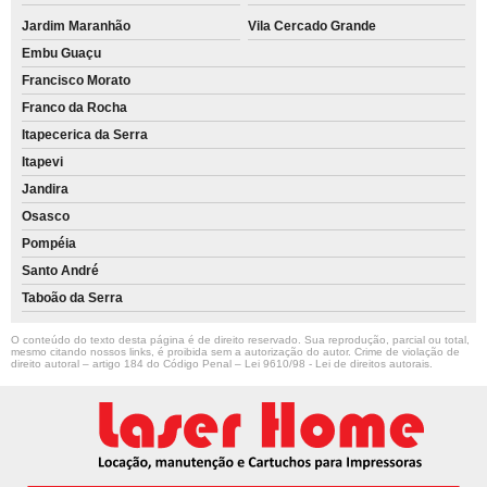
Jardim Maranhão
Vila Cercado Grande
Embu Guaçu
Francisco Morato
Franco da Rocha
Itapecerica da Serra
Itapevi
Jandira
Osasco
Pompéia
Santo André
Taboão da Serra
O conteúdo do texto desta página é de direito reservado. Sua reprodução, parcial ou total,
mesmo citando nossos links, é proibida sem a autorização do autor. Crime de violação de
direito autoral – artigo 184 do Código Penal –
Lei 9610/98 - Lei de direitos autorais
.