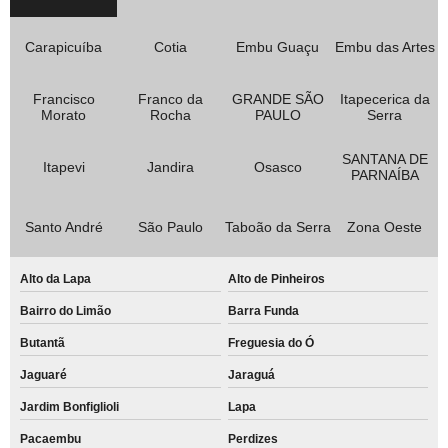
Carapicuíba
Cotia
Embu Guaçu
Embu das Artes
Francisco
Franco da
GRANDE SÃO
Itapecerica da
Morato
Rocha
PAULO
Serra
SANTANA DE
Itapevi
Jandira
Osasco
PARNAÍBA
Santo André
São Paulo
Taboão da Serra
Zona Oeste
Alto da Lapa
Alto de Pinheiros
Bairro do Limão
Barra Funda
Butantã
Freguesia do Ó
Jaguaré
Jaraguá
Jardim Bonfiglioli
Lapa
Pacaembu
Perdizes