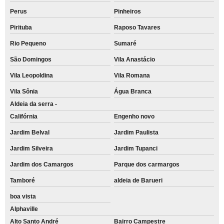
Perus
Pinheiros
Pirituba
Raposo Tavares
Rio Pequeno
Sumaré
São Domingos
Vila Anastácio
Vila Leopoldina
Vila Romana
Vila Sônia
Água Branca
Aldeia da serra -
Califórnia
Engenho novo
Jardim Belval
Jardim Paulista
Jardim Silveira
Jardim Tupanci
Jardim dos Camargos
Parque dos carmargos
Tamboré
aldeia de Barueri
boa vista
Alphaville
Alto Santo André
Bairro Campestre