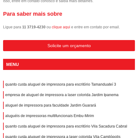
isso, entre em contato conosco e saiba mais detalhes.
Para saber mais sobre
Ligue para
11 3719-4230
ou
clique aqui
e entre em contato por email.
Solicite um orçamento
MENU
quanto custa aluguel de impressora para escritório Tamanduateí 3
empresa de aluguel de impressora a laser colorida Jardim Ipanema
aluguel de impressora para faculdade Jardim Guarará
aluguéis de impressoras multifuncionais Embu-Mirim
quanto custa aluguel de impressora para escritório Vila Sacadura Cabral
quanto custa aluguel de impressora a laser colorida Vila Camilópolis