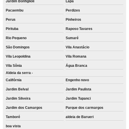
Jardim Bonfiglioli
Lapa
Pacaembu
Perdizes
Perus
Pinheiros
Pirituba
Raposo Tavares
Rio Pequeno
Sumaré
São Domingos
Vila Anastácio
Vila Leopoldina
Vila Romana
Vila Sônia
Água Branca
Aldeia da serra -
Califórnia
Engenho novo
Jardim Belval
Jardim Paulista
Jardim Silveira
Jardim Tupanci
Jardim dos Camargos
Parque dos carmargos
Tamboré
aldeia de Barueri
boa vista