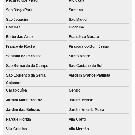
Recanto dos Victor
Rio Cotia
San Diego Park
Santana
São Joaquim
São Miguel
Caieiras
Diadema
Embu das Artes
Francisco Morato
Franco da Rocha
Pirapora do Bom Jesus
Santana de Parnaíba
Santo André
São Bernardo do Campo
São Caetano do Sul
São Lourenço da Serra
Vargem Grande Paulista
Cajamar
Carapicuíba
Centro
Jardim Maria Beatriz
Jardim Veloso
Jardim das Belezas
Jardim Ângela Maria
Parque Flórida
Vila Cretti
Vila Cristina
Vila Mercês