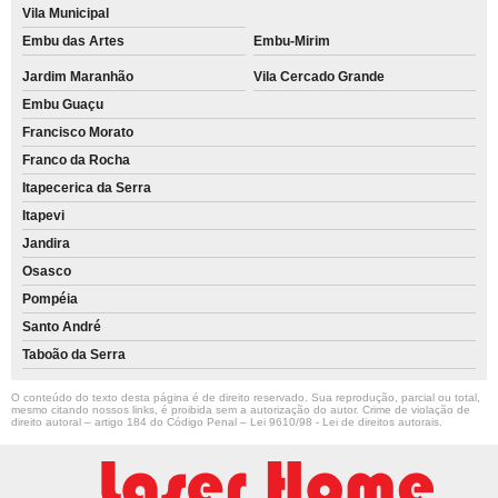
Vila Municipal
Embu das Artes
Embu-Mirim
Jardim Maranhão
Vila Cercado Grande
Embu Guaçu
Francisco Morato
Franco da Rocha
Itapecerica da Serra
Itapevi
Jandira
Osasco
Pompéia
Santo André
Taboão da Serra
O conteúdo do texto desta página é de direito reservado. Sua reprodução, parcial ou total,
mesmo citando nossos links, é proibida sem a autorização do autor. Crime de violação de
direito autoral – artigo 184 do Código Penal –
Lei 9610/98 - Lei de direitos autorais
.