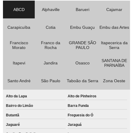
ABCD
Alphaville
Barueri
Cajamar
Carapicuíba
Cotia
Embu Guaçu
Embu das Artes
Francisco
Franco da
GRANDE SÃO
Itapecerica da
Morato
Rocha
PAULO
Serra
SANTANA DE
Itapevi
Jandira
Osasco
PARNAÍBA
Santo André
São Paulo
Taboão da Serra
Zona Oeste
Alto da Lapa
Alto de Pinheiros
Bairro do Limão
Barra Funda
Butantã
Freguesia do Ó
Jaguaré
Jaraguá