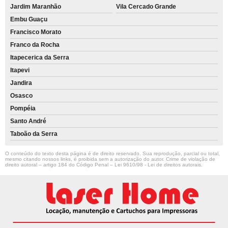
Jardim Maranhão
Vila Cercado Grande
Embu Guaçu
Francisco Morato
Franco da Rocha
Itapecerica da Serra
Itapevi
Jandira
Osasco
Pompéia
Santo André
Taboão da Serra
O conteúdo do texto desta página é de direito reservado. Sua reprodução, parcial ou total,
mesmo citando nossos links, é proibida sem a autorização do autor. Crime de violação de
direito autoral – artigo 184 do Código Penal –
Lei 9610/98 - Lei de direitos autorais
.