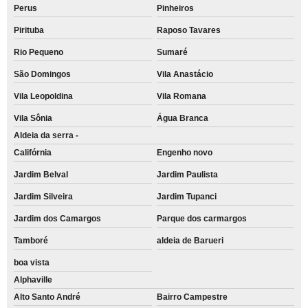
Perus
Pinheiros
Pirituba
Raposo Tavares
Rio Pequeno
Sumaré
São Domingos
Vila Anastácio
Vila Leopoldina
Vila Romana
Vila Sônia
Água Branca
Aldeia da serra -
Califórnia
Engenho novo
Jardim Belval
Jardim Paulista
Jardim Silveira
Jardim Tupanci
Jardim dos Camargos
Parque dos carmargos
Tamboré
aldeia de Barueri
boa vista
Alphaville
Alto Santo André
Bairro Campestre