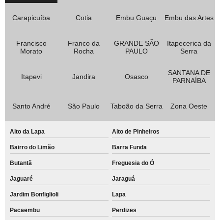
Carapicuíba
Cotia
Embu Guaçu
Embu das Artes
Francisco
Franco da
GRANDE SÃO
Itapecerica da
Morato
Rocha
PAULO
Serra
SANTANA DE
Itapevi
Jandira
Osasco
PARNAÍBA
Santo André
São Paulo
Taboão da Serra
Zona Oeste
Alto da Lapa
Alto de Pinheiros
Bairro do Limão
Barra Funda
Butantã
Freguesia do Ó
Jaguaré
Jaraguá
Jardim Bonfiglioli
Lapa
Pacaembu
Perdizes