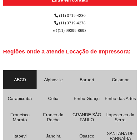
(11) 3719-4230
(11) 3719-4278
(11) 99399-8698
Regiões onde a atende Locação de Impressora:
ABCD
Alphaville
Barueri
Cajamar
Carapicuíba
Cotia
Embu Guaçu
Embu das Artes
Francisco
Franco da
GRANDE SÃO
Itapecerica da
Morato
Rocha
PAULO
Serra
SANTANA DE
Itapevi
Jandira
Osasco
PARNAÍBA