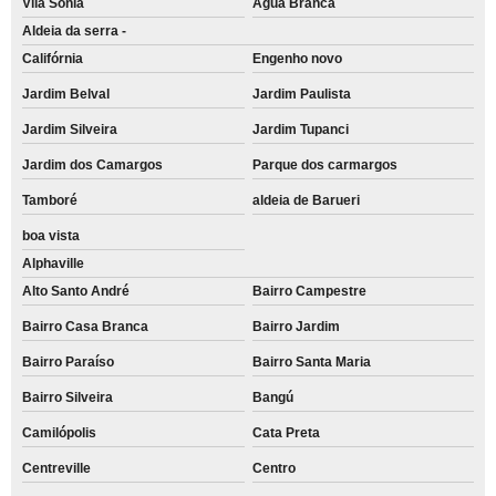
Vila Sônia
Água Branca
Aldeia da serra -
Califórnia
Engenho novo
Jardim Belval
Jardim Paulista
Jardim Silveira
Jardim Tupanci
Jardim dos Camargos
Parque dos carmargos
Tamboré
aldeia de Barueri
boa vista
Alphaville
Alto Santo André
Bairro Campestre
Bairro Casa Branca
Bairro Jardim
Bairro Paraíso
Bairro Santa Maria
Bairro Silveira
Bangú
Camilópolis
Cata Preta
Centreville
Centro