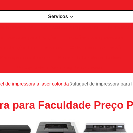
Servicos
de impressoras
Comodato de impressora
Impressora 
Impressoras para locação
Locações de impressoras
Manutenção de impressoras
Outsourcing impressão
Recarga de cartuchos
Remanufatura de cartuchos
Serviços de outsourcing de impressão
el de impressora a laser colorida
aluguel de impressora para
ra para Faculdade Preço 