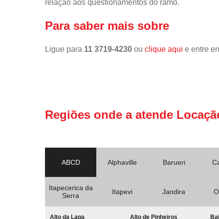
relação aos questionamentos do ramo.
Para saber mais sobre
Ligue para
11 3719-4230
ou
clique aqui
e entre em
Regiões onde a atende Locaçã
ABCD
Alphaville
Barueri
C
Itapecerica da
Itapevi
Jandira
O
Serra
Alto da Lapa
Alto de Pinheiros
Bai