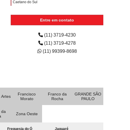
Caetano do Sul
empresa de aluguel de impressora multifuncional San
Diego Park
Entre em contato
aluguel de impressora para empresa Jardim Milena
(11) 3719-4230
(11) 3719-4278
(11) 99399-8698
Francisco
Franco da
GRANDE SÃO
 Artes
Morato
Rocha
PAULO
 da
Zona Oeste
a
Freguesia do Ó
Jaguaré