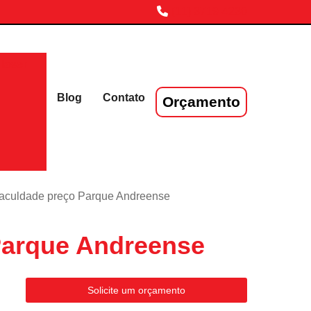
(11) 3719-4230
laser
Blog
Contato
Orçamento
 faculdade preço Parque Andreense
Parque Andreense
Solicite um orçamento