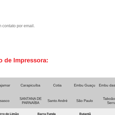
 contato por email.
o de Impressora:
ajamar
Carapicuíba
Cotia
Embu Guaçu
Embu das
SANTANA DE
Taboão
sasco
Santo André
São Paulo
PARNAÍBA
Serr
rro do Limão
Barra Funda
Butantã