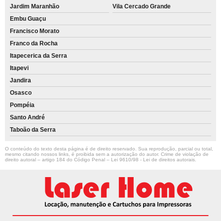
Jardim Maranhão
Vila Cercado Grande
Embu Guaçu
Francisco Morato
Franco da Rocha
Itapecerica da Serra
Itapevi
Jandira
Osasco
Pompéia
Santo André
Taboão da Serra
O conteúdo do texto desta página é de direito reservado. Sua reprodução, parcial ou total,
mesmo citando nossos links, é proibida sem a autorização do autor. Crime de violação de
direito autoral – artigo 184 do Código Penal –
Lei 9610/98 - Lei de direitos autorais
.