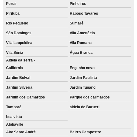
Perus
Pinheiros
Pirituba
Raposo Tavares
Rio Pequeno
Sumaré
São Domingos
Vila Anastácio
Vila Leopoldina
Vila Romana
Vila Sônia
Água Branca
Aldeia da serra -
Califórnia
Engenho novo
Jardim Belval
Jardim Paulista
Jardim Silveira
Jardim Tupanci
Jardim dos Camargos
Parque dos carmargos
Tamboré
aldeia de Barueri
boa vista
Alphaville
Alto Santo André
Bairro Campestre