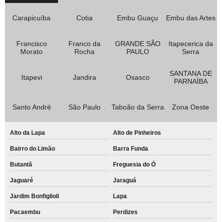
Carapicuíba
Cotia
Embu Guaçu
Embu das Artes
Francisco
Franco da
GRANDE SÃO
Itapecerica da
Morato
Rocha
PAULO
Serra
SANTANA DE
Itapevi
Jandira
Osasco
PARNAÍBA
Santo André
São Paulo
Taboão da Serra
Zona Oeste
Alto da Lapa
Alto de Pinheiros
Bairro do Limão
Barra Funda
Butantã
Freguesia do Ó
Jaguaré
Jaraguá
Jardim Bonfiglioli
Lapa
Pacaembu
Perdizes