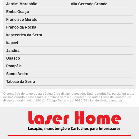
Jardim Maranhão
Vila Cercado Grande
Embu Guaçu
Francisco Morato
Franco da Rocha
Itapecerica da Serra
Itapevi
Jandira
Osasco
Pompéia
Santo André
Taboão da Serra
O conteúdo do texto desta página é de direito reservado. Sua reprodução, parcial ou total,
mesmo citando nossos links, é proibida sem a autorização do autor. Crime de violação de
direito autoral – artigo 184 do Código Penal –
Lei 9610/98 - Lei de direitos autorais
.