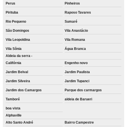
Perus
Pinheiros
Pirituba
Raposo Tavares
Rio Pequeno
Sumaré
São Domingos
Vila Anastácio
Vila Leopoldina
Vila Romana
Vila Sônia
Água Branca
Aldeia da serra -
Califórnia
Engenho novo
Jardim Belval
Jardim Paulista
Jardim Silveira
Jardim Tupanci
Jardim dos Camargos
Parque dos carmargos
Tamboré
aldeia de Barueri
boa vista
Alphaville
Alto Santo André
Bairro Campestre