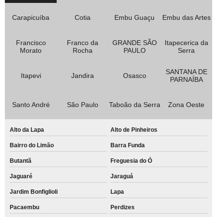
Carapicuíba
Cotia
Embu Guaçu
Embu das Artes
Francisco
Franco da
GRANDE SÃO
Itapecerica da
Morato
Rocha
PAULO
Serra
SANTANA DE
Itapevi
Jandira
Osasco
PARNAÍBA
Santo André
São Paulo
Taboão da Serra
Zona Oeste
Alto da Lapa
Alto de Pinheiros
Bairro do Limão
Barra Funda
Butantã
Freguesia do Ó
Jaguaré
Jaraguá
Jardim Bonfiglioli
Lapa
Pacaembu
Perdizes