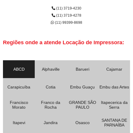
(11) 3719-4230
(11) 3719-4278
(11) 99399-8698
Regiões onde a atende Locação de Impressora:
ABCD
Alphaville
Barueri
Cajamar
Carapicuíba
Cotia
Embu Guaçu
Embu das Artes
Francisco
Franco da
GRANDE SÃO
Itapecerica da
Morato
Rocha
PAULO
Serra
SANTANA DE
Itapevi
Jandira
Osasco
PARNAÍBA