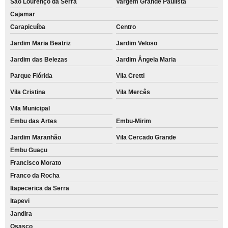
São Lourenço da Serra
Vargem Grande Paulista
Cajamar
Carapicuíba
Centro
Jardim Maria Beatriz
Jardim Veloso
Jardim das Belezas
Jardim Ângela Maria
Parque Flórida
Vila Cretti
Vila Cristina
Vila Mercês
Vila Municipal
Embu das Artes
Embu-Mirim
Jardim Maranhão
Vila Cercado Grande
Embu Guaçu
Francisco Morato
Franco da Rocha
Itapecerica da Serra
Itapevi
Jandira
Osasco