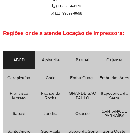
(11) 3719-4278
(11) 99399-8698
Regiões onde a atende Locação de Impressora:
ABCD
Alphaville
Barueri
Cajamar
Carapicuíba
Cotia
Embu Guaçu
Embu das Artes
Francisco
Franco da
GRANDE SÃO
Itapecerica da
Morato
Rocha
PAULO
Serra
SANTANA DE
Itapevi
Jandira
Osasco
PARNAÍBA
Santo André
São Paulo
Taboão da Serra
Zona Oeste