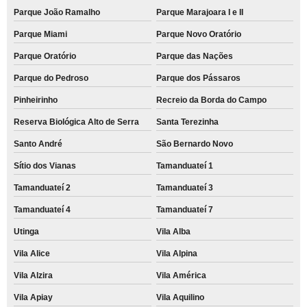
Parque João Ramalho
Parque Marajoara I e II
Parque Miami
Parque Novo Oratório
Parque Oratório
Parque das Nações
Parque do Pedroso
Parque dos Pássaros
Pinheirinho
Recreio da Borda do Campo
Reserva Biológica Alto de Serra
Santa Terezinha
Santo André
São Bernardo Novo
Sítio dos Vianas
Tamanduateí 1
Tamanduateí 2
Tamanduateí 3
Tamanduateí 4
Tamanduateí 7
Utinga
Vila Alba
Vila Alice
Vila Alpina
Vila Alzira
Vila América
Vila Apiay
Vila Aquilino