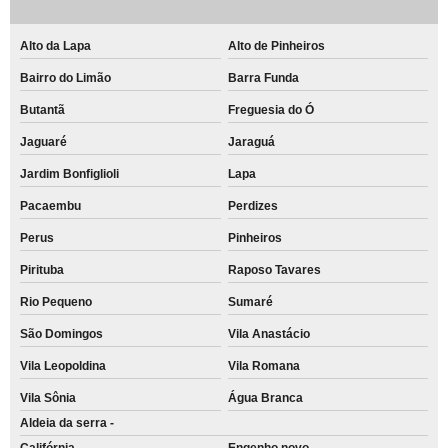
Alto da Lapa
Alto de Pinheiros
Bairro do Limão
Barra Funda
Butantã
Freguesia do Ó
Jaguaré
Jaraguá
Jardim Bonfiglioli
Lapa
Pacaembu
Perdizes
Perus
Pinheiros
Pirituba
Raposo Tavares
Rio Pequeno
Sumaré
São Domingos
Vila Anastácio
Vila Leopoldina
Vila Romana
Vila Sônia
Água Branca
Aldeia da serra -
Califórnia
Engenho novo