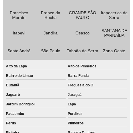
Francisco
Franco da
GRANDE SÃO
Itapecerica da
Morato
Rocha
PAULO
Serra
SANTANA DE
Itapevi
Jandira
Osasco
PARNAÍBA
Santo André
São Paulo
Taboão da Serra
Zona Oeste
Alto da Lapa
Alto de Pinheiros
Bairro do Limão
Barra Funda
Butantã
Freguesia do Ó
Jaguaré
Jaraguá
Jardim Bonfiglioli
Lapa
Pacaembu
Perdizes
Perus
Pinheiros
Pirituba
Raposo Tavares