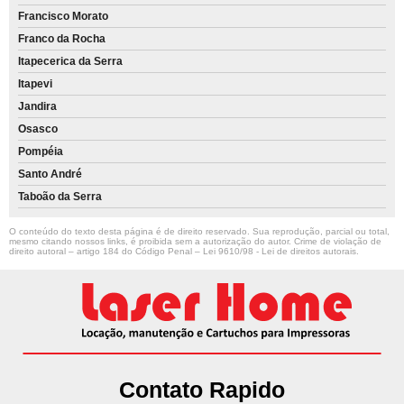
Francisco Morato
Franco da Rocha
Itapecerica da Serra
Itapevi
Jandira
Osasco
Pompéia
Santo André
Taboão da Serra
O conteúdo do texto desta página é de direito reservado. Sua reprodução, parcial ou total,
mesmo citando nossos links, é proibida sem a autorização do autor. Crime de violação de
direito autoral – artigo 184 do Código Penal –
Lei 9610/98 - Lei de direitos autorais
.
Contato Rapido