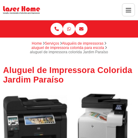
Home
Serviços
Aluguéis de impressoras
aluguel de impressora colorida para escola
aluguel de impressora colorida Jardim Paraíso
Aluguel de Impressora Colorida
Jardim Paraíso