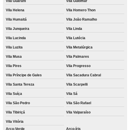
Vila Guarani
Vila Guiomar
Vila Helena
Vila Homero Thon
Vila Humaitá
Vila João Ramalho
Vila Junqueira
Vila Linda
Vila Lucinda
Vila Lutécia
Vila Luzita
Vila Metalúrgica
Vila Musa
Vila Palmares
Vila Pires
Vila Progresso
Vila Príncipe de Gales
Vila Sacadura Cabral
Vila Santa Tereza
Vila Scarpelli
Vila Suíça
Vila Sá
Vila São Pedro
Vila São Rafael
Vila Tibiriçá
Vila Valparaíso
Vila Vitória
Arco-Verde
Arco-íris