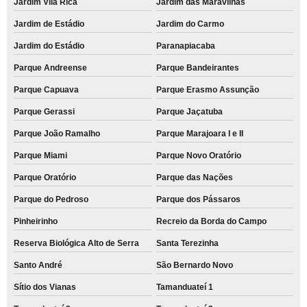
Jardim Vila Rica
Jardim das Maravilhas
Jardim de Estádio
Jardim do Carmo
Jardim do Estádio
Paranapiacaba
Parque Andreense
Parque Bandeirantes
Parque Capuava
Parque Erasmo Assunção
Parque Gerassi
Parque Jaçatuba
Parque João Ramalho
Parque Marajoara I e II
Parque Miami
Parque Novo Oratório
Parque Oratório
Parque das Nações
Parque do Pedroso
Parque dos Pássaros
Pinheirinho
Recreio da Borda do Campo
Reserva Biológica Alto de Serra
Santa Terezinha
Santo André
São Bernardo Novo
Sítio dos Vianas
Tamanduateí 1