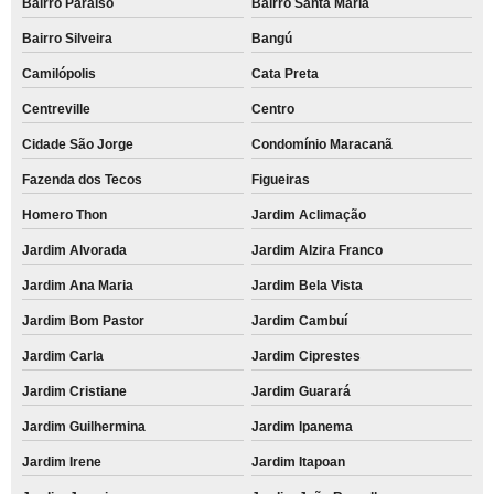
Bairro Paraíso
Bairro Santa Maria
Bairro Silveira
Bangú
Camilópolis
Cata Preta
Centreville
Centro
Cidade São Jorge
Condomínio Maracanã
Fazenda dos Tecos
Figueiras
Homero Thon
Jardim Aclimação
Jardim Alvorada
Jardim Alzira Franco
Jardim Ana Maria
Jardim Bela Vista
Jardim Bom Pastor
Jardim Cambuí
Jardim Carla
Jardim Ciprestes
Jardim Cristiane
Jardim Guarará
Jardim Guilhermina
Jardim Ipanema
Jardim Irene
Jardim Itapoan