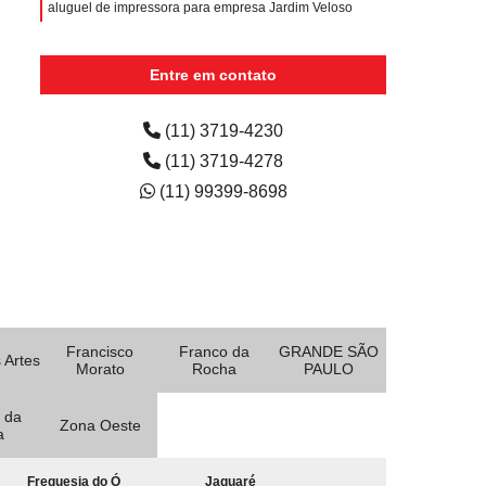
aluguel de impressora para empresa Jardim Veloso
aluguéis de impressoras a laser coloridas Aldeia da
serra -
Entre em contato
aluguéis de impressoras multifuncionais Tamanduateí 4
(11) 3719-4230
(11) 3719-4278
(11) 99399-8698
Francisco
Franco da
GRANDE SÃO
 Artes
Morato
Rocha
PAULO
 da
Zona Oeste
a
Freguesia do Ó
Jaguaré