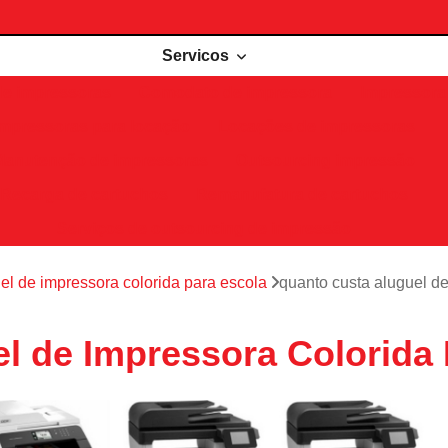
Servicos
de impressoras
Comodato de impressora
Impressora 
Impressoras para locação
Locações de impressoras
Manutenção de impressoras
Outsourcing impressão
Recarga de cartuchos
Remanufatura de cartuchos
Serviços de outsourcing de impressão
el de impressora colorida para escola
quanto custa aluguel d
l de Impressora Colorida