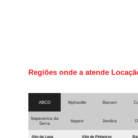
Regiões onde a atende Locaçã
ABCD
Alphaville
Barueri
C
Itapecerica da
Itapevi
Jandira
O
Serra
Alto da Lapa
Alto de Pinheiros
Bai