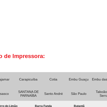
o de Impressora:
ajamar
Carapicuíba
Cotia
Embu Guaçu
Embu das
SANTANA DE
Taboão
sasco
Santo André
São Paulo
PARNAÍBA
Serr
rro do Limão
Barra Funda
Butantã