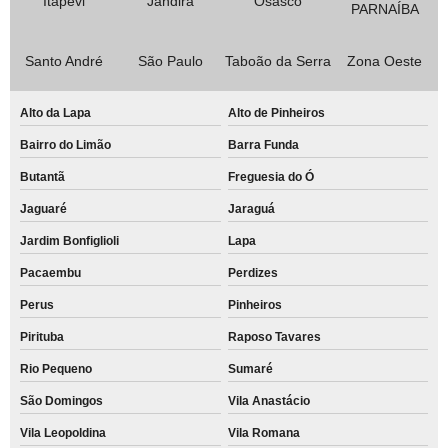
Itapevi
Jandira
Osasco
PARNAÍBA
Santo André
São Paulo
Taboão da Serra
Zona Oeste
Alto da Lapa
Alto de Pinheiros
Bairro do Limão
Barra Funda
Butantã
Freguesia do Ó
Jaguaré
Jaraguá
Jardim Bonfiglioli
Lapa
Pacaembu
Perdizes
Perus
Pinheiros
Pirituba
Raposo Tavares
Rio Pequeno
Sumaré
São Domingos
Vila Anastácio
Vila Leopoldina
Vila Romana