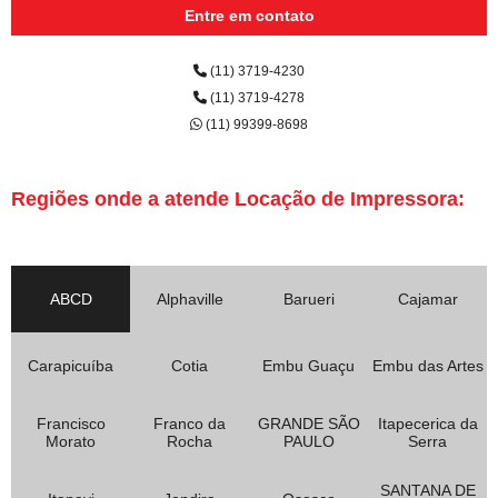
Entre em contato
(11) 3719-4230
(11) 3719-4278
(11) 99399-8698
Regiões onde a atende Locação de Impressora:
ABCD
Alphaville
Barueri
Cajamar
Carapicuíba
Cotia
Embu Guaçu
Embu das Artes
Francisco
Franco da
GRANDE SÃO
Itapecerica da
Morato
Rocha
PAULO
Serra
SANTANA DE