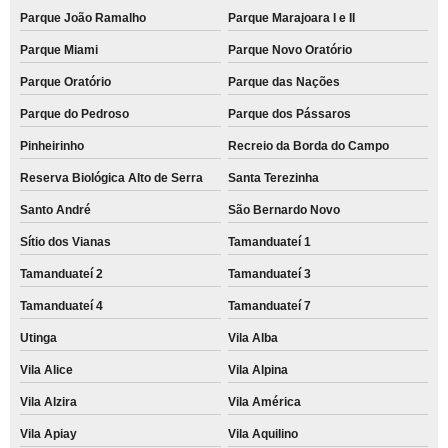
Parque João Ramalho
Parque Marajoara I e II
Parque Miami
Parque Novo Oratório
Parque Oratório
Parque das Nações
Parque do Pedroso
Parque dos Pássaros
Pinheirinho
Recreio da Borda do Campo
Reserva Biológica Alto de Serra
Santa Terezinha
Santo André
São Bernardo Novo
Sítio dos Vianas
Tamanduateí 1
Tamanduateí 2
Tamanduateí 3
Tamanduateí 4
Tamanduateí 7
Utinga
Vila Alba
Vila Alice
Vila Alpina
Vila Alzira
Vila América
Vila Apiay
Vila Aquilino