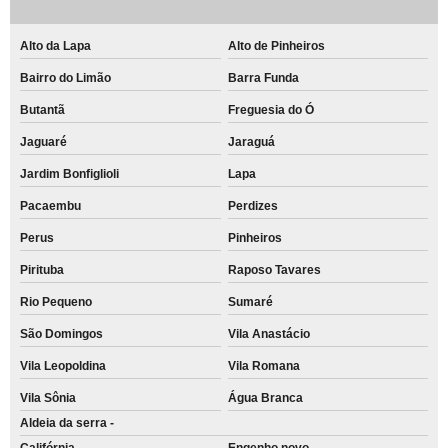
Alto da Lapa
Alto de Pinheiros
Bairro do Limão
Barra Funda
Butantã
Freguesia do Ó
Jaguaré
Jaraguá
Jardim Bonfiglioli
Lapa
Pacaembu
Perdizes
Perus
Pinheiros
Pirituba
Raposo Tavares
Rio Pequeno
Sumaré
São Domingos
Vila Anastácio
Vila Leopoldina
Vila Romana
Vila Sônia
Água Branca
Aldeia da serra -
Califórnia
Engenho novo