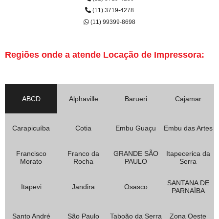
(11) 3719-4278
(11) 99399-8698
Regiões onde a atende Locação de Impressora:
ABCD
Alphaville
Barueri
Cajamar
Carapicuíba
Cotia
Embu Guaçu
Embu das Artes
Francisco
Franco da
GRANDE SÃO
Itapecerica da
Morato
Rocha
PAULO
Serra
SANTANA DE
Itapevi
Jandira
Osasco
PARNAÍBA
Santo André
São Paulo
Taboão da Serra
Zona Oeste