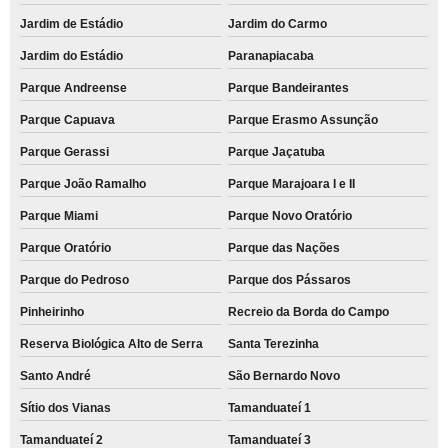
Jardim de Estádio
Jardim do Carmo
Jardim do Estádio
Paranapiacaba
Parque Andreense
Parque Bandeirantes
Parque Capuava
Parque Erasmo Assunção
Parque Gerassi
Parque Jaçatuba
Parque João Ramalho
Parque Marajoara I e II
Parque Miami
Parque Novo Oratório
Parque Oratório
Parque das Nações
Parque do Pedroso
Parque dos Pássaros
Pinheirinho
Recreio da Borda do Campo
Reserva Biológica Alto de Serra
Santa Terezinha
Santo André
São Bernardo Novo
Sítio dos Vianas
Tamanduateí 1
Tamanduateí 2
Tamanduateí 3