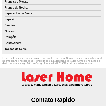
Francisco Morato
Franco da Rocha
Itapecerica da Serra
Itapevi
Jandira
Osasco
Pompéia
Santo André
Taboão da Serra
O conteúdo do texto desta página é de direito reservado. Sua reprodução, parcial ou total,
mesmo citando nossos links, é proibida sem a autorização do autor. Crime de violação de
direito autoral – artigo 184 do Código Penal –
Lei 9610/98 - Lei de direitos autorais
.
Contato Rapido