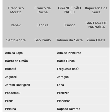
Francisco
Franco da
GRANDE SÃO
Itapecerica da
Morato
Rocha
PAULO
Serra
SANTANA DE
Itapevi
Jandira
Osasco
PARNAÍBA
Santo André
São Paulo
Taboão da Serra
Zona Oeste
Alto da Lapa
Alto de Pinheiros
Bairro do Limão
Barra Funda
Butantã
Freguesia do Ó
Jaguaré
Jaraguá
Jardim Bonfiglioli
Lapa
Pacaembu
Perdizes
Perus
Pinheiros
Pirituba
Raposo Tavares