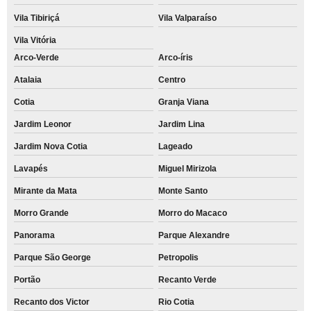
Vila Tibiriçá
Vila Valparaíso
Vila Vitória
Arco-Verde
Arco-íris
Atalaia
Centro
Cotia
Granja Viana
Jardim Leonor
Jardim Lina
Jardim Nova Cotia
Lageado
Lavapés
Miguel Mirizola
Mirante da Mata
Monte Santo
Morro Grande
Morro do Macaco
Panorama
Parque Alexandre
Parque São George
Petropolis
Portão
Recanto Verde
Recanto dos Victor
Rio Cotia