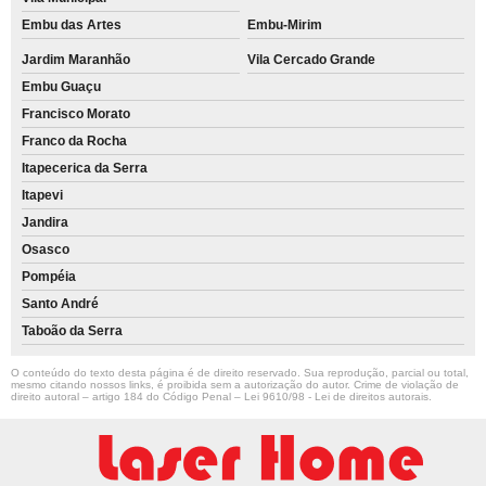
Embu das Artes
Embu-Mirim
Jardim Maranhão
Vila Cercado Grande
Embu Guaçu
Francisco Morato
Franco da Rocha
Itapecerica da Serra
Itapevi
Jandira
Osasco
Pompéia
Santo André
Taboão da Serra
O conteúdo do texto desta página é de direito reservado. Sua reprodução, parcial ou total,
mesmo citando nossos links, é proibida sem a autorização do autor. Crime de violação de
direito autoral – artigo 184 do Código Penal –
Lei 9610/98 - Lei de direitos autorais
.