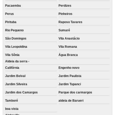
Pacaembu
Perdizes
Perus
Pinheiros
Pirituba
Raposo Tavares
Rio Pequeno
Sumaré
São Domingos
Vila Anastácio
Vila Leopoldina
Vila Romana
Vila Sônia
Água Branca
Aldeia da serra -
Califórnia
Engenho novo
Jardim Belval
Jardim Paulista
Jardim Silveira
Jardim Tupanci
Jardim dos Camargos
Parque dos carmargos
Tamboré
aldeia de Barueri
boa vista