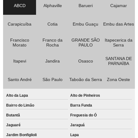
ABCD
Alphaville
Barueri
Cajamar
Carapicuíba
Cotia
Embu Guaçu
Embu das Artes
Francisco
Franco da
GRANDE SÃO
Itapecerica da
Morato
Rocha
PAULO
Serra
SANTANA DE
Itapevi
Jandira
Osasco
PARNAÍBA
Santo André
São Paulo
Taboão da Serra
Zona Oeste
Alto da Lapa
Alto de Pinheiros
Bairro do Limão
Barra Funda
Butantã
Freguesia do Ó
Jaguaré
Jaraguá
Jardim Bonfiglioli
Lapa