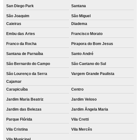
San Diego Park
Santana
São Joaquim
São Miguel
Caieiras
Diadema
Embu das Artes
Francisco Morato
Franco da Rocha
Pirapora do Bom Jesus
Santana de Parnaíba
Santo André
São Bernardo do Campo
São Caetano do Sul
São Lourenço da Serra
Vargem Grande Paulista
Cajamar
Carapicuíba
Centro
Jardim Maria Beatriz
Jardim Veloso
Jardim das Belezas
Jardim Ângela Maria
Parque Flórida
Vila Cretti
Vila Cristina
Vila Mercês
Vila Municipal