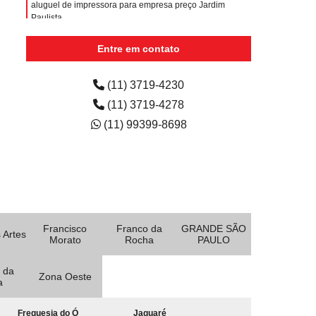
aluguel de impressora para empresa preço Jardim
Paulista
empresa de aluguel de impressora Tamanduateí 2
Entre em contato
aluguéis de impressoras para escritórios Vila Tibiriçá
(11) 3719-4230
(11) 3719-4278
(11) 99399-8698
Francisco
Franco da
GRANDE SÃO
 Artes
Morato
Rocha
PAULO
 da
Zona Oeste
a
Freguesia do Ó
Jaguaré