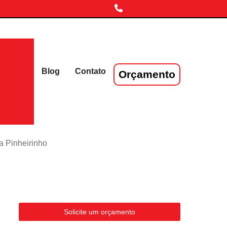
(11) 3719-4230
laser
Blog
Contato
Orçamento
a Pinheirinho
Solicite um orçamento