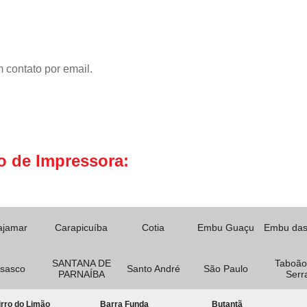
 contato por email.
o de Impressora:
ajamar
Carapicuíba
Cotia
Embu Guaçu
Embu das
SANTANA DE
Taboão
sasco
Santo André
São Paulo
PARNAÍBA
Serr
rro do Limão
Barra Funda
Butantã