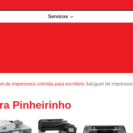
Servicos
de impressoras
Comodato de impressora
Impressora 
Impressoras para locação
Locações de impressoras
Manutenção de impressoras
Outsourcing impressão
Recarga de cartuchos
Remanufatura de cartuchos
Serviços de outsourcing de impressão
el de impressora colorida para escritório
aluguel de impressor
ra Pinheirinho