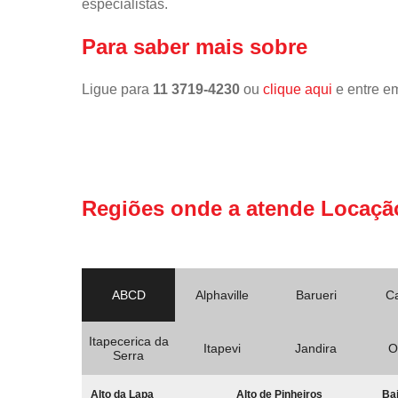
especialistas.
Para saber mais sobre
Ligue para
11 3719-4230
ou
clique aqui
e entre em
Regiões onde a atende Locaçã
ABCD
Alphaville
Barueri
C
Itapecerica da
Itapevi
Jandira
O
Serra
Alto da Lapa
Alto de Pinheiros
Bai