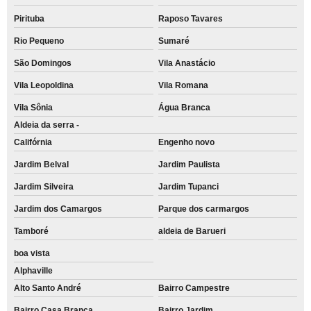
Pirituba
Raposo Tavares
Rio Pequeno
Sumaré
São Domingos
Vila Anastácio
Vila Leopoldina
Vila Romana
Vila Sônia
Água Branca
Aldeia da serra -
Califórnia
Engenho novo
Jardim Belval
Jardim Paulista
Jardim Silveira
Jardim Tupanci
Jardim dos Camargos
Parque dos carmargos
Tamboré
aldeia de Barueri
boa vista
Alphaville
Alto Santo André
Bairro Campestre
Bairro Casa Branca
Bairro Jardim