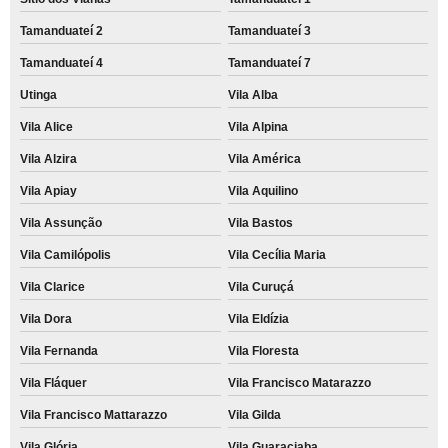
Tamanduateí 2
Tamanduateí 3
Tamanduateí 4
Tamanduateí 7
Utinga
Vila Alba
Vila Alice
Vila Alpina
Vila Alzira
Vila América
Vila Apiay
Vila Aquilino
Vila Assunção
Vila Bastos
Vila Camilópolis
Vila Cecília Maria
Vila Clarice
Vila Curuçá
Vila Dora
Vila Eldízia
Vila Fernanda
Vila Floresta
Vila Fláquer
Vila Francisco Matarazzo
Vila Francisco Mattarazzo
Vila Gilda
Vila Glória
Vila Guaraciaba