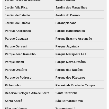
Jardim Vila Rica
Jardim das Maravilhas
Jardim de Estádio
Jardim do Carmo
Jardim do Estádio
Paranapiacaba
Parque Andreense
Parque Bandeirantes
Parque Capuava
Parque Erasmo Assunção
Parque Gerassi
Parque Jaçatuba
Parque João Ramalho
Parque Marajoara I e II
Parque Miami
Parque Novo Oratório
Parque Oratório
Parque das Nações
Parque do Pedroso
Parque dos Pássaros
Pinheirinho
Recreio da Borda do Campo
Reserva Biológica Alto de Serra
Santa Terezinha
Santo André
São Bernardo Novo
Sítio dos Vianas
Tamanduateí 1