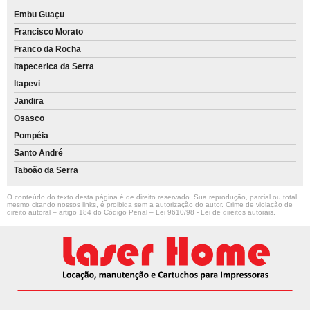
Embu Guaçu
Francisco Morato
Franco da Rocha
Itapecerica da Serra
Itapevi
Jandira
Osasco
Pompéia
Santo André
Taboão da Serra
O conteúdo do texto desta página é de direito reservado. Sua reprodução, parcial ou total,
mesmo citando nossos links, é proibida sem a autorização do autor. Crime de violação de
direito autoral – artigo 184 do Código Penal –
Lei 9610/98 - Lei de direitos autorais
.