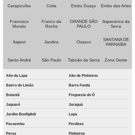
Carapicuíba
Cotia
Embu Guaçu
Embu das Artes
Francisco
Franco da
GRANDE SÃO
Itapecerica da
Morato
Rocha
PAULO
Serra
SANTANA DE
Itapevi
Jandira
Osasco
PARNAÍBA
Santo André
São Paulo
Taboão da Serra
Zona Oeste
Alto da Lapa
Alto de Pinheiros
Bairro do Limão
Barra Funda
Butantã
Freguesia do Ó
Jaguaré
Jaraguá
Jardim Bonfiglioli
Lapa
Pacaembu
Perdizes
Perus
Pinheiros