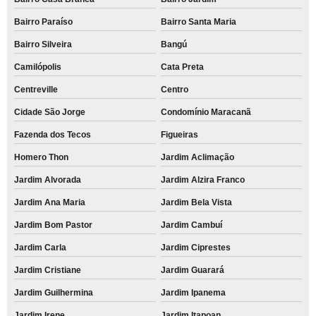
Bairro Paraíso
Bairro Santa Maria
Bairro Silveira
Bangú
Camilópolis
Cata Preta
Centreville
Centro
Cidade São Jorge
Condomínio Maracanã
Fazenda dos Tecos
Figueiras
Homero Thon
Jardim Aclimação
Jardim Alvorada
Jardim Alzira Franco
Jardim Ana Maria
Jardim Bela Vista
Jardim Bom Pastor
Jardim Cambuí
Jardim Carla
Jardim Ciprestes
Jardim Cristiane
Jardim Guarará
Jardim Guilhermina
Jardim Ipanema
Jardim Irene
Jardim Itapoan