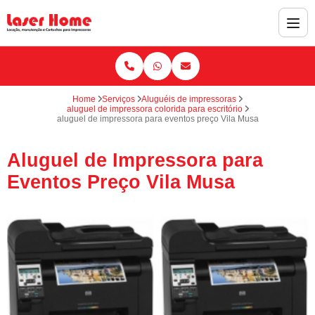
Home
Serviços
Aluguéis de impressoras
aluguel de impressora colorida para escritório
aluguel de impressora para eventos preço Vila Musa
Aluguel de Impressora para
Eventos Preço Vila Musa