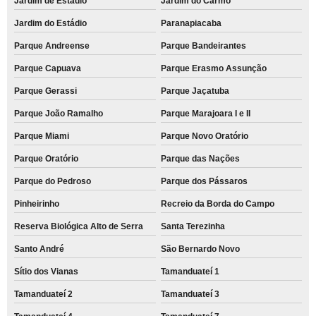
Jardim de Estádio
Jardim do Carmo
Jardim do Estádio
Paranapiacaba
Parque Andreense
Parque Bandeirantes
Parque Capuava
Parque Erasmo Assunção
Parque Gerassi
Parque Jaçatuba
Parque João Ramalho
Parque Marajoara I e II
Parque Miami
Parque Novo Oratório
Parque Oratório
Parque das Nações
Parque do Pedroso
Parque dos Pássaros
Pinheirinho
Recreio da Borda do Campo
Reserva Biológica Alto de Serra
Santa Terezinha
Santo André
São Bernardo Novo
Sítio dos Vianas
Tamanduateí 1
Tamanduateí 2
Tamanduateí 3