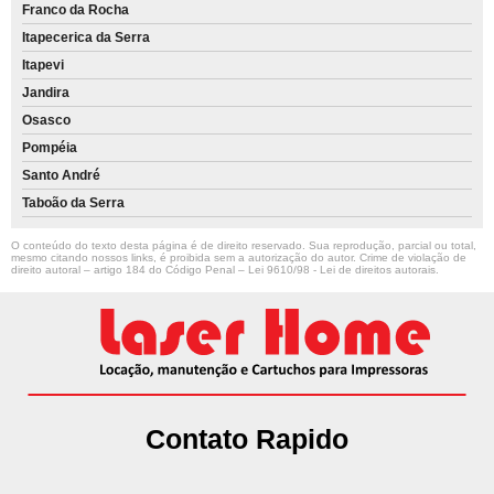
Franco da Rocha
Itapecerica da Serra
Itapevi
Jandira
Osasco
Pompéia
Santo André
Taboão da Serra
O conteúdo do texto desta página é de direito reservado. Sua reprodução, parcial ou total,
mesmo citando nossos links, é proibida sem a autorização do autor. Crime de violação de
direito autoral – artigo 184 do Código Penal –
Lei 9610/98 - Lei de direitos autorais
.
Contato Rapido