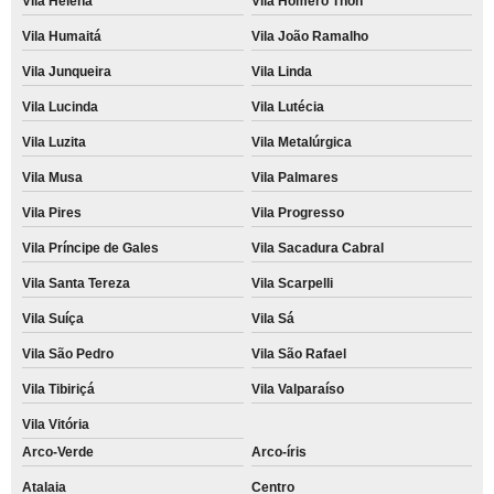
Vila Helena
Vila Homero Thon
Vila Humaitá
Vila João Ramalho
Vila Junqueira
Vila Linda
Vila Lucinda
Vila Lutécia
Vila Luzita
Vila Metalúrgica
Vila Musa
Vila Palmares
Vila Pires
Vila Progresso
Vila Príncipe de Gales
Vila Sacadura Cabral
Vila Santa Tereza
Vila Scarpelli
Vila Suíça
Vila Sá
Vila São Pedro
Vila São Rafael
Vila Tibiriçá
Vila Valparaíso
Vila Vitória
Arco-Verde
Arco-íris
Atalaia
Centro