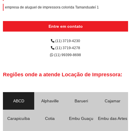
empresa de aluguel de impressora colorida Tamanduateí 1
Entre em contato
(11) 3719-4230
(11) 3719-4278
(11) 99399-8698
Regiões onde a atende Locação de Impressora:
ABCD
Alphaville
Barueri
Cajamar
Carapicuíba
Cotia
Embu Guaçu
Embu das Artes