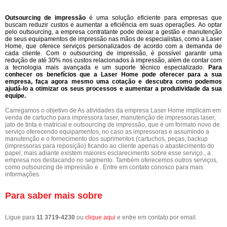
Outsourcing de impressão
é uma solução eficiente para empresas que
buscam reduzir custos e aumentar a eficiência em suas operações. Ao optar
pelo outsourcing, a empresa contratante pode deixar a gestão e manutenção
de seus equipamentos de impressão nas mãos de especialistas, como a Laser
Home, que oferece serviços personalizados de acordo com a demanda de
cada cliente. Com o outsourcing de impressão, é possível garantir uma
redução de até 30% nos custos relacionados à impressão, além de contar com
a tecnologia mais avançada e um suporte técnico especializado.
Para
conhecer os benefícios que a Laser Home pode oferecer para a sua
empresa, faça agora mesmo uma cotação e descubra como podemos
ajudá-lo a otimizar os seus processos e aumentar a produtividade da sua
equipe.
Carregamos o objetivo de As atividades da empresa Laser Home implicam em
venda de cartucho para impressora laser, manutenção de impressoras laser,
jato de tinta e matricial e outsourcing de impressão, que é um formato novo de
serviço oferecendo equipamentos, no caso as impressoras e assumindo a
manutenção e o fornecimento dos suprimentos (cartuchos, peças, backup
(impressoras para reposição) ficando ao cliente apenas o abastecimento do
papel, mais adiante existem maiores esclarecimento sobre esse serviço., a
empresa nos destacando no segmento. Também oferecemos outros serviços,
como outsourcing de impressão e . Entre em contato conosco para mais
informações.
Para saber mais sobre
Ligue para
11 3719-4230
ou
clique aqui
e entre em contato por email.