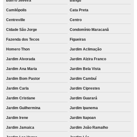
Bairro Silveira
Bangú
Camilópolis
Cata Preta
Centreville
Centro
Cidade São Jorge
Condomínio Maracanã
Fazenda dos Tecos
Figueiras
Homero Thon
Jardim Aclimação
Jardim Alvorada
Jardim Alzira Franco
Jardim Ana Maria
Jardim Bela Vista
Jardim Bom Pastor
Jardim Cambuí
Jardim Carla
Jardim Ciprestes
Jardim Cristiane
Jardim Guarará
Jardim Guilhermina
Jardim Ipanema
Jardim Irene
Jardim Itapoan
Jardim Jamaica
Jardim João Ramalho