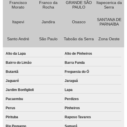
Francisco
Franco da
GRANDE SÃO
Itapecerica da
Morato
Rocha
PAULO
Serra
SANTANA DE
Itapevi
Jandira
Osasco
PARNAÍBA
Santo André
São Paulo
Taboão da Serra
Zona Oeste
Alto da Lapa
Alto de Pinheiros
Bairro do Limão
Barra Funda
Butantã
Freguesia do Ó
Jaguaré
Jaraguá
Jardim Bonfiglioli
Lapa
Pacaembu
Perdizes
Perus
Pinheiros
Pirituba
Raposo Tavares
Rio Pequeno
Sumaré