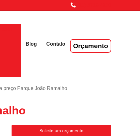
(11) 3719-4230
laser
Blog
Contato
Orçamento
ra preço Parque João Ramalho
malho
Solicite um orçamento