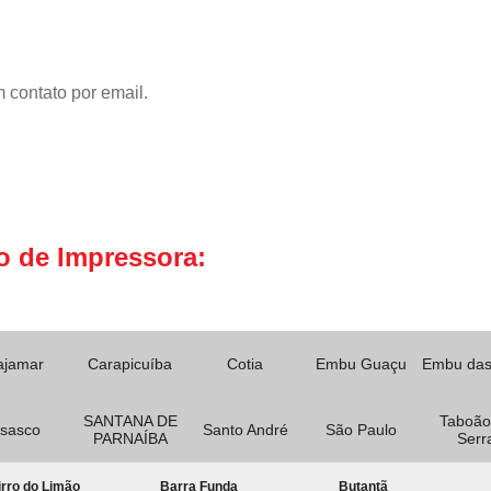
 contato por email.
o de Impressora:
ajamar
Carapicuíba
Cotia
Embu Guaçu
Embu das
SANTANA DE
Taboão
sasco
Santo André
São Paulo
PARNAÍBA
Serr
rro do Limão
Barra Funda
Butantã