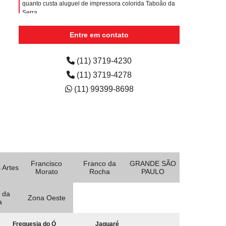
quanto custa aluguel de impressora colorida Taboão da
Serra
aluguel de impressora colorida para escola
Entre em contato
Tamanduateí 4
empresa de aluguel de impressora colorida para escola
(11) 3719-4230
Parque das Nações
(11) 3719-4278
(11) 99399-8698
Francisco
Franco da
GRANDE SÃO
 Artes
Morato
Rocha
PAULO
 da
Zona Oeste
a
Freguesia do Ó
Jaguaré