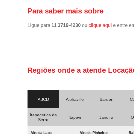
Para saber mais sobre
Ligue para
11 3719-4230
ou
clique aqui
e entre em
Regiões onde a atende Locaçã
ABCD
Alphaville
Barueri
C
Itapecerica da
Itapevi
Jandira
O
Serra
Alto da Lapa
Alto de Pinheiros
Bai