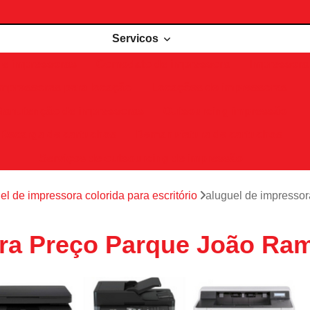
Servicos
de impressoras
Comodato de impressora
Impressora 
Impressoras para locação
Locações de impressoras
Manutenção de impressoras
Outsourcing impressão
Recarga de cartuchos
Remanufatura de cartuchos
Serviços de outsourcing de impressão
el de impressora colorida para escritório
aluguel de impresso
ora Preço Parque João Ra