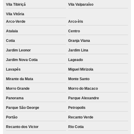
Vila Tibiriçá
Vila Valparaíso
Vila Vitória
Arco-Verde
Arco-íris
Atalaia
Centro
Cotia
Granja Viana
Jardim Leonor
Jardim Lina
Jardim Nova Cotia
Lageado
Lavapés
Miguel Mirizola
Mirante da Mata
Monte Santo
Morro Grande
Morro do Macaco
Panorama
Parque Alexandre
Parque São George
Petropolis
Portão
Recanto Verde
Recanto dos Victor
Rio Cotia