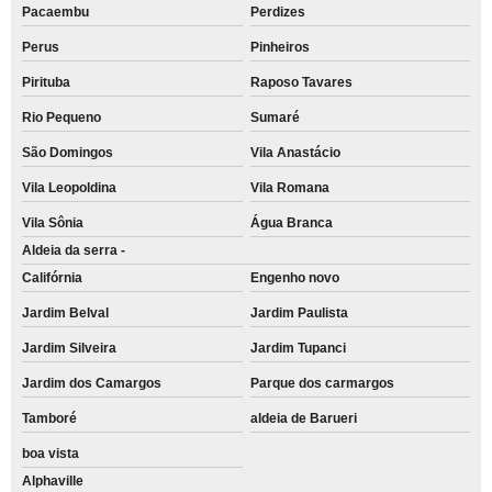
Pacaembu
Perdizes
Perus
Pinheiros
Pirituba
Raposo Tavares
Rio Pequeno
Sumaré
São Domingos
Vila Anastácio
Vila Leopoldina
Vila Romana
Vila Sônia
Água Branca
Aldeia da serra -
Califórnia
Engenho novo
Jardim Belval
Jardim Paulista
Jardim Silveira
Jardim Tupanci
Jardim dos Camargos
Parque dos carmargos
Tamboré
aldeia de Barueri
boa vista
Alphaville