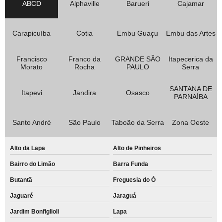
ABCD
Alphaville
Barueri
Cajamar
Carapicuíba
Cotia
Embu Guaçu
Embu das Artes
Francisco
Franco da
GRANDE SÃO
Itapecerica da
Morato
Rocha
PAULO
Serra
SANTANA DE
Itapevi
Jandira
Osasco
PARNAÍBA
Santo André
São Paulo
Taboão da Serra
Zona Oeste
Alto da Lapa
Alto de Pinheiros
Bairro do Limão
Barra Funda
Butantã
Freguesia do Ó
Jaguaré
Jaraguá
Jardim Bonfiglioli
Lapa