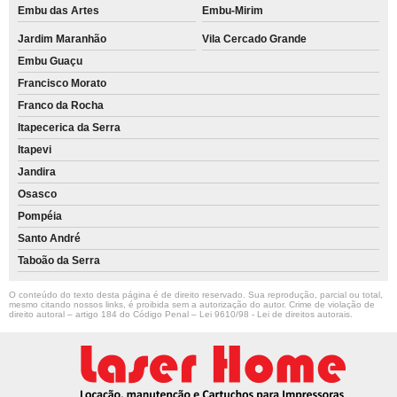
Embu das Artes
Embu-Mirim
Jardim Maranhão
Vila Cercado Grande
Embu Guaçu
Francisco Morato
Franco da Rocha
Itapecerica da Serra
Itapevi
Jandira
Osasco
Pompéia
Santo André
Taboão da Serra
O conteúdo do texto desta página é de direito reservado. Sua reprodução, parcial ou total,
mesmo citando nossos links, é proibida sem a autorização do autor. Crime de violação de
direito autoral – artigo 184 do Código Penal –
Lei 9610/98 - Lei de direitos autorais
.