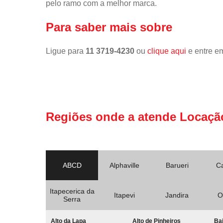
pelo ramo com a melhor marca.
Para saber mais sobre
Ligue para
11 3719-4230
ou
clique aqui
e entre em
Regiões onde a atende Locaçã
ABCD
Alphaville
Barueri
C
Itapecerica da
Itapevi
Jandira
O
Serra
Alto da Lapa
Alto de Pinheiros
Bai