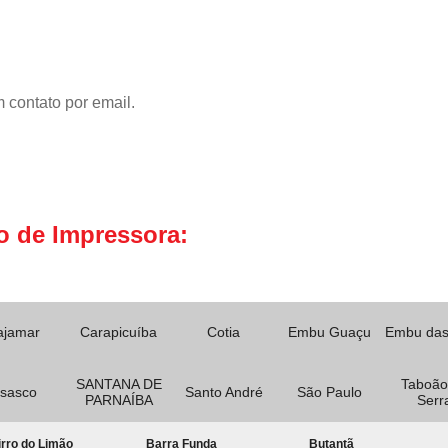
 contato por email.
o de Impressora:
ajamar
Carapicuíba
Cotia
Embu Guaçu
Embu das
SANTANA DE
Taboão
sasco
Santo André
São Paulo
PARNAÍBA
Serr
rro do Limão
Barra Funda
Butantã