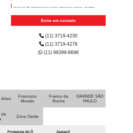
aluguel de impressora para empresa preço Jardim
Paulista
Entre em contato
empresa de aluguel de impressora colorida
Tamanduateí 1
(11) 3719-4230
(11) 3719-4278
(11) 99399-8698
Francisco
Franco da
GRANDE SÃO
 Artes
Morato
Rocha
PAULO
 da
Zona Oeste
a
Freguesia do Ó
Jaguaré