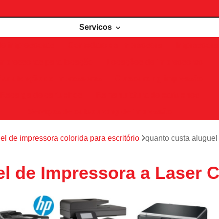
Servicos
de impressoras
Comodato de impressora
Impressora 
Impressoras para locação
Locações de impressoras
Manutenção de impressoras
Outsourcing impressão
Recarga de cartuchos
Remanufatura de cartuchos
Serviços de outsourcing de impressão
el de impressora colorida para escritório
quanto custa aluguel 
 de Impressora a Laser Co