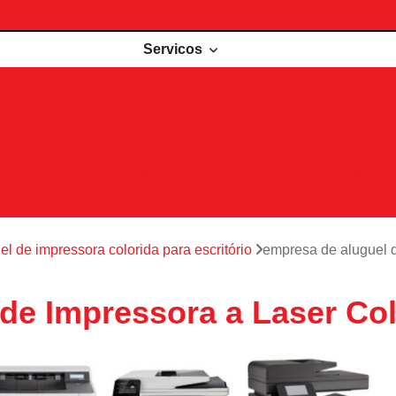
Servicos
de impressoras
Comodato de impressora
Impressora 
Impressoras para locação
Locações de impressoras
Manutenção de impressoras
Outsourcing impressão
Recarga de cartuchos
Remanufatura de cartuchos
Serviços de outsourcing de impressão
el de impressora colorida para escritório
empresa de aluguel d
de Impressora a Laser Col