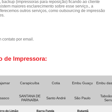
 backup (impressoras para reposição) ficando ao cliente
istem maiores esclarecimento sobre esse serviço., a
erecemos outros serviços, como outsourcing de impressão
es.
 contato por email.
o de Impressora:
ajamar
Carapicuíba
Cotia
Embu Guaçu
Embu das
SANTANA DE
Taboão
sasco
Santo André
São Paulo
PARNAÍBA
Serr
rro do Limão
Barra Funda
Butantã