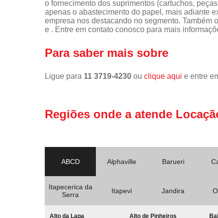
o fornecimento dos suprimentos (cartuchos, peças,
apenas o abastecimento do papel, mais adiante ex
empresa nos destacando no segmento. Também of
e . Entre em contato conosco para mais informaçõ
Para saber mais sobre
Ligue para
11 3719-4230
ou
clique aqui
e entre em
Regiões onde a atende Locaçã
ABCD
Alphaville
Barueri
C
Itapecerica da
Itapevi
Jandira
O
Serra
Alto da Lapa
Alto de Pinheiros
Bai