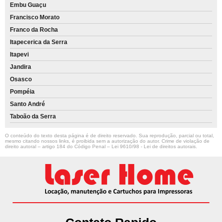
Embu Guaçu
Francisco Morato
Franco da Rocha
Itapecerica da Serra
Itapevi
Jandira
Osasco
Pompéia
Santo André
Taboão da Serra
O conteúdo do texto desta página é de direito reservado. Sua reprodução, parcial ou total,
mesmo citando nossos links, é proibida sem a autorização do autor. Crime de violação de
direito autoral – artigo 184 do Código Penal –
Lei 9610/98 - Lei de direitos autorais
.