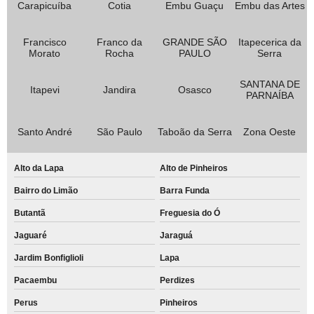
Carapicuíba
Cotia
Embu Guaçu
Embu das Artes
Francisco
Franco da
GRANDE SÃO
Itapecerica da
Morato
Rocha
PAULO
Serra
SANTANA DE
Itapevi
Jandira
Osasco
PARNAÍBA
Santo André
São Paulo
Taboão da Serra
Zona Oeste
Alto da Lapa
Alto de Pinheiros
Bairro do Limão
Barra Funda
Butantã
Freguesia do Ó
Jaguaré
Jaraguá
Jardim Bonfiglioli
Lapa
Pacaembu
Perdizes
Perus
Pinheiros