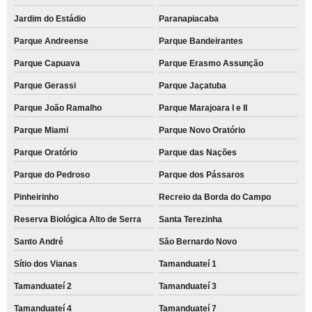
Jardim do Estádio
Paranapiacaba
Parque Andreense
Parque Bandeirantes
Parque Capuava
Parque Erasmo Assunção
Parque Gerassi
Parque Jaçatuba
Parque João Ramalho
Parque Marajoara I e II
Parque Miami
Parque Novo Oratório
Parque Oratório
Parque das Nações
Parque do Pedroso
Parque dos Pássaros
Pinheirinho
Recreio da Borda do Campo
Reserva Biológica Alto de Serra
Santa Terezinha
Santo André
São Bernardo Novo
Sítio dos Vianas
Tamanduateí 1
Tamanduateí 2
Tamanduateí 3
Tamanduateí 4
Tamanduateí 7