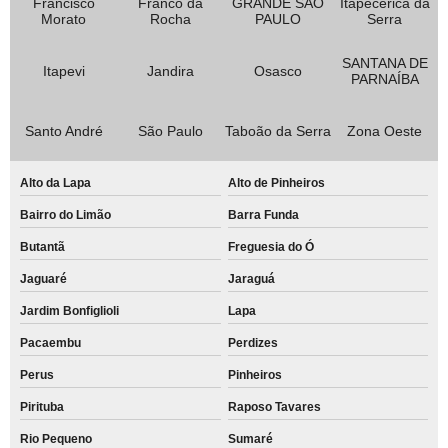
Francisco
Franco da
GRANDE SÃO
Itapecerica da
Morato
Rocha
PAULO
Serra
SANTANA DE
Itapevi
Jandira
Osasco
PARNAÍBA
Santo André
São Paulo
Taboão da Serra
Zona Oeste
Alto da Lapa
Alto de Pinheiros
Bairro do Limão
Barra Funda
Butantã
Freguesia do Ó
Jaguaré
Jaraguá
Jardim Bonfiglioli
Lapa
Pacaembu
Perdizes
Perus
Pinheiros
Pirituba
Raposo Tavares
Rio Pequeno
Sumaré