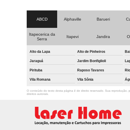
ABCD
Alphaville
Barueri
C
Itapecerica da
Itapevi
Jandira
O
Serra
Alto da Lapa
Alto de Pinheiros
Bai
Jaraguá
Jardim Bonfiglioli
La
Pirituba
Raposo Tavares
Ri
Vila Romana
Vila Sônia
Ág
O conteúdo do texto desta página é de direito reservado. Sua reprodução, pa
direitos autorais
.