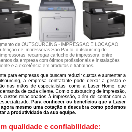
no segmento de OUTSOURCING - IMPRESSÃO E LOCAÇÃO
tenção de impressoras São Paulo, outsourcing de
mpressoras, recarregar cartucho de impressora, entre
mentos da empresa com ótimos profissionais e instalações
iente e a excelência em produtos e trabalhos.
nte para empresas que buscam reduzir custos e aumentar a
utsourcing, a empresa contratante pode deixar a gestão e
ão nas mãos de especialistas, como a Laser Home, que
 demanda de cada cliente. Com o outsourcing de impressão,
s custos relacionados à impressão, além de contar com a
especializado.
Para conhecer os benefícios que a Laser
ça agora mesmo uma cotação e descubra como podemos
tar a produtividade da sua equipe.
 qualidade e confiabilidade: