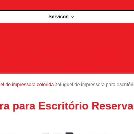
Servicos
de impressoras
Comodato de impressora
Impressora 
Impressoras para locação
Locações de impressoras
Manutenção de impressoras
Outsourcing impressão
Recarga de cartuchos
Remanufatura de cartuchos
Serviços de outsourcing de impressão
el de impressora colorida
aluguel de impressora para escritór
a para Escritório Reserva