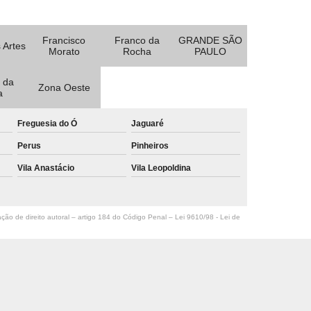
Francisco
Franco da
GRANDE SÃO
 Artes
Morato
Rocha
PAULO
 da
Zona Oeste
a
Freguesia do Ó
Jaguaré
Perus
Pinheiros
Vila Anastácio
Vila Leopoldina
ação de direito autoral – artigo 184 do Código Penal –
Lei 9610/98 - Lei de