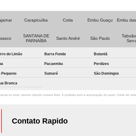
ajamar
Carapicuíba
Cotia
Embu Guaçu
Embu das
SANTANA DE
Taboão
sasco
Santo André
São Paulo
PARNAÍBA
Serr
rro do Limão
Barra Funda
Butantã
pa
Pacaembu
Perdizes
o Pequeno
Sumaré
São Domingos
ua Branca
rcial ou total, mesmo citando nossos links, é proibida sem a autorização do autor. Crime de viol
Contato Rapido