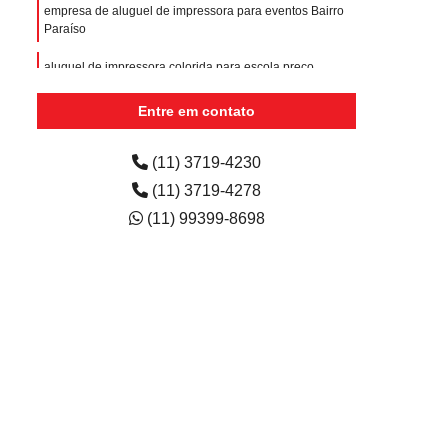
empresa de aluguel de impressora para eventos Bairro
Paraíso
aluguel de impressora colorida para escola preço
Jaguaré
Entre em contato
empresa de aluguel de impressora para empresa
Itapecerica da Serra
(11) 3719-4230
aluguéis de impressoras para escritórios Bangú
(11) 3719-4278
(11) 99399-8698