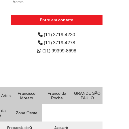
Morato
empresa de aluguel de impressora para faculdade Arco-
íris
Entre em contato
aluguel de impressora para empresa Parque dos
Pássaros
(11) 3719-4230
(11) 3719-4278
(11) 99399-8698
Francisco
Franco da
GRANDE SÃO
 Artes
Morato
Rocha
PAULO
 da
Zona Oeste
a
Freguesia do Ó
Jaguaré