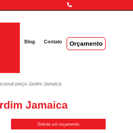
(11) 3719-4230
laser
Blog
Contato
Orçamento
uncional preço Jardim Jamaica
ardim Jamaica
Solicite um orçamento