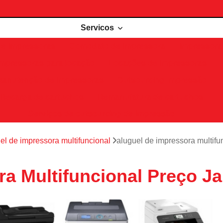
Servicos
de impressoras
Comodato de impressora
Impressora 
Impressoras para locação
Locações de impressoras
Manutenção de impressoras
Outsourcing impressão
Recarga de cartuchos
Remanufatura de cartuchos
Serviços de outsourcing de impressão
el de impressora multifuncional
aluguel de impressora multif
ra Multifuncional Preço J