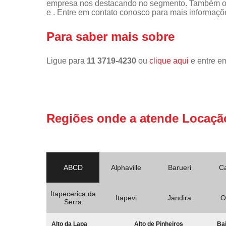
empresa nos destacando no segmento. Também of
e . Entre em contato conosco para mais informaçõ
Para saber mais sobre
Ligue para
11 3719-4230
ou
clique aqui
e entre em
Regiões onde a atende Locaçã
ABCD
Alphaville
Barueri
C
Itapecerica da
Itapevi
Jandira
O
Serra
Alto da Lapa
Alto de Pinheiros
Bai