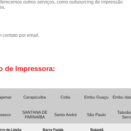
erecemos outros serviços, como outsourcing de impressão
es.
 contato por email.
o de Impressora:
ajamar
Carapicuíba
Cotia
Embu Guaçu
Embu das
SANTANA DE
Taboão
sasco
Santo André
São Paulo
PARNAÍBA
Serr
rro do Limão
Barra Funda
Butantã