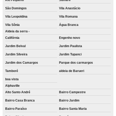
aluguéis de impressoras multifuncionais Rio Cotia
São Domingos
Vila Anastácio
quanto custa aluguel de impressora colorida para escola Vila Homero Thon
Vila Leopoldina
Vila Romana
aluguel de impressora para empresa preço Taboão da Serra
Vila Sônia
Água Branca
aluguel de impressora para faculdade Arco-Verde
Aldeia da serra -
Califórnia
Engenho novo
empresa de aluguel de impressora colorida para escola Recanto Verde
Jardim Belval
Jardim Paulista
aluguel de impressora colorida preço Vila Leopoldina
Jardim Silveira
Jardim Tupanci
empresa de aluguel de impressora colorida para escola Cajamar
Jardim dos Camargos
Parque dos carmargos
aluguel de impressora a laser colorida Vila Cretti
Tamboré
aldeia de Barueri
empresa de aluguel de impressora para escritório Jardim João Ramalho
boa vista
quanto custa aluguel de impressora multifuncional Itapecerica da Serra
Alphaville
quanto custa aluguel de impressora colorida para escola Vila Homero Thon
Alto Santo André
Bairro Campestre
quanto custa aluguel de impressora para eventos Petropolis
Bairro Casa Branca
Bairro Jardim
Bairro Paraíso
Bairro Santa Maria
empresa de aluguel de impressora a laser colorida Vila Municipal