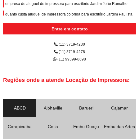
empresa de aluguel de impressora para escritório Jardim João Ramalho
quanto custa aluguel de impressora colorida para escritório Jardim Paulista
aluguel de impressora colorida para escritório Vila Helena
Entre em contato
aluguel de impressora para eventos preço Cata Preta
(11) 3719-4230
quanto custa aluguel de impressora para escritório Recanto dos Victor
(11) 3719-4278
quanto custa aluguel de impressora Jandira
(11) 99399-8698
aluguel de impressora para empresa Parque dos Pássaros
empresa de aluguel de impressora para eventos Vila Guiomar
Regiões onde a atende Locação de Impressora:
aluguel de impressora a laser colorida preço Reserva Biológica Alto de
Serra
aluguéis de impressoras para faculdades Reserva Biológica Alto de Serra
ABCD
Alphaville
Barueri
Cajamar
aluguéis de impressoras para escritórios Jardim Maranhão
aluguel de impressora colorida Bairro Santa Maria
Carapicuíba
Cotia
Embu Guaçu
Embu das Artes
aluguel de impressora para escritório Parque Flórida