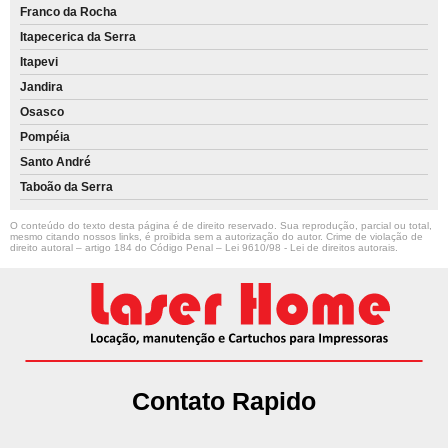
Franco da Rocha
Itapecerica da Serra
Itapevi
Jandira
Osasco
Pompéia
Santo André
Taboão da Serra
O conteúdo do texto desta página é de direito reservado. Sua reprodução, parcial ou total,
mesmo citando nossos links, é proibida sem a autorização do autor. Crime de violação de
direito autoral – artigo 184 do Código Penal –
Lei 9610/98 - Lei de direitos autorais
.
Contato Rapido