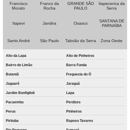
Francisco
Franco da
GRANDE SÃO
Itapecerica da
aluguel de impressora para escritório Vila Cristina
Morato
Rocha
PAULO
Serra
aluguel de impressora colorida para escritório Parque Oratório
SANTANA DE
Itapevi
Jandira
Osasco
PARNAÍBA
quanto custa aluguel de impressora para empresa Vila Guarani
empresa de aluguel de impressora a laser colorida Pinheirinho
Santo André
São Paulo
Taboão da Serra
Zona Oeste
aluguel de impressora para eventos Lapa
quanto custa aluguel de impressora a laser colorida Vila Cecília Maria
Alto da Lapa
Alto de Pinheiros
aluguéis de impressoras para faculdades Santo André
Bairro do Limão
Barra Funda
Butantã
Freguesia do Ó
aluguel de impressora para eventos preço Vila Gilda
Jaguaré
Jaraguá
aluguel de impressora preço Pompéia
Jardim Bonfiglioli
Lapa
quanto custa aluguel de impressora para escola Parque João Ramalho
Pacaembu
Perdizes
aluguéis de impressoras para escritórios Parque dos carmargos
Perus
Pinheiros
quanto custa aluguel de impressora Jandira
Pirituba
Raposo Tavares
aluguéis de impressoras para empresas Jardim Maria Beatriz
Rio Pequeno
Sumaré