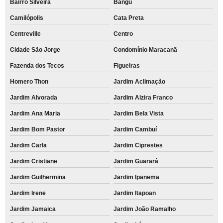
Bairro Silveira
Bangú
quanto custa aluguel de impressora para escola Bangú
Camilópolis
Cata Preta
empresa de aluguel de impressora para faculdade Arco-íris
Centreville
Centro
quanto custa aluguel de impressora a laser colorida Vila Guarani
Cidade São Jorge
Condomínio Maracanã
aluguel de impressora colorida para escola Vila Palmares
Fazenda dos Tecos
Figueiras
empresa de aluguel de impressora Miguel Mirizola
Homero Thon
Jardim Aclimação
empresa de aluguel de impressora colorida para escritório Jardim das
Maravilhas
Jardim Alvorada
Jardim Alzira Franco
aluguel de impressora multifuncional Franco da Rocha
Jardim Ana Maria
Jardim Bela Vista
aluguel de impressora preço Aldeia da serra -
Jardim Bom Pastor
Jardim Cambuí
Jardim Carla
Jardim Ciprestes
empresa de aluguel de impressora colorida Vila Progresso
Jardim Cristiane
Jardim Guarará
aluguel de impressora para escola preço Bairro Santa Maria
Jardim Guilhermina
Jardim Ipanema
aluguel de impressora para escola Recanto Verde
Jardim Irene
Jardim Itapoan
aluguel de impressora colorida preço Bairro Campestre
Jardim Jamaica
Jardim João Ramalho
aluguéis de impressoras coloridas Recreio da Borda do Campo