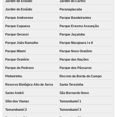
Jardim de Estádio
Jardim do Carmo
empresa de aluguel de impressora para faculdade Arco-íris
Jardim do Estádio
Paranapiacaba
aluguéis de impressoras para empresas Cata Preta
Parque Andreense
Parque Bandeirantes
aluguel de impressora para escritório preço Carapicuíba
Parque Capuava
Parque Erasmo Assunção
aluguel de impressora a laser colorida Vila Scarpelli
Parque Gerassi
Parque Jaçatuba
aluguel de impressora para escola Cidade São Jorge
Parque João Ramalho
Parque Marajoara I e II
empresa de aluguel de impressora colorida para escritório aldeia de Barueri
Parque Miami
Parque Novo Oratório
aluguéis de impressoras coloridas Recreio da Borda do Campo
Parque Oratório
Parque das Nações
quanto custa aluguel de impressora para empresa Vila Musa
Parque do Pedroso
Parque dos Pássaros
quanto custa aluguel de impressora para escritório Parque Bandeirantes
Pinheirinho
Recreio da Borda do Campo
empresa de aluguel de impressora para escola Reserva Biológica Alto de
Reserva Biológica Alto de Serra
Santa Terezinha
Serra
Santo André
São Bernardo Novo
aluguéis de impressoras a laser coloridas Tamanduateí 3
Sítio dos Vianas
Tamanduateí 1
aluguel de impressora colorida para escola Condomínio Maracanã
Tamanduateí 2
Tamanduateí 3
aluguel de impressora para escola preço São Caetano do Sul