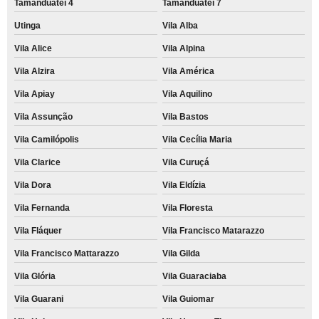
Tamanduateí 4
Tamanduateí 7
aluguel de impressora colorida para escritório preço Itapevi
Utinga
Vila Alba
aluguel de impressora para faculdade preço Francisco Morato
Vila Alice
Vila Alpina
aluguéis de impressoras Aldeia da serra -
Vila Alzira
Vila América
aluguel de impressora para eventos Perdizes
Vila Apiay
Vila Aquilino
quanto custa aluguel de impressora colorida para escritório São Domingos
Vila Assunção
Vila Bastos
aluguéis de impressoras para escolas Jardim Marek
Vila Camilópolis
Vila Cecília Maria
aluguel de impressora para empresa Parque Oratório
Vila Clarice
Vila Curuçá
aluguéis de impressoras para escolas Jardim Nair Conceição
Vila Dora
Vila Eldízia
aluguel de impressora para faculdade Jardim Cristiane
Vila Fernanda
Vila Floresta
aluguel de impressora para empresa preço Taboão da Serra
Vila Fláquer
Vila Francisco Matarazzo
Vila Francisco Mattarazzo
Vila Gilda
aluguel de impressora a laser colorida preço Reserva Biológica Alto de
Serra
Vila Glória
Vila Guaraciaba
empresa de aluguel de impressora para empresa Centro
Vila Guarani
Vila Guiomar
aluguéis de impressoras multifuncionais Franco da Rocha