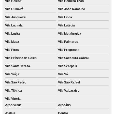
Vila Helena
Vila Homero Thon
quanto custa aluguel de impressora para faculdade Jardim Léa
Vila Humaitá
Vila João Ramalho
aluguel de impressora para escritório preço Vila Musa
Vila Junqueira
Vila Linda
aluguéis de impressoras a laser coloridas Tamanduateí 3
Vila Lucinda
Vila Lutécia
Vila Luzita
Vila Metalúrgica
Vila Musa
Vila Palmares
Vila Pires
Vila Progresso
Vila Príncipe de Gales
Vila Sacadura Cabral
Vila Santa Tereza
Vila Scarpelli
Vila Suíça
Vila Sá
Vila São Pedro
Vila São Rafael
Vila Tibiriçá
Vila Valparaíso
Vila Vitória
Arco-Verde
Arco-íris
Atalaia
Centro