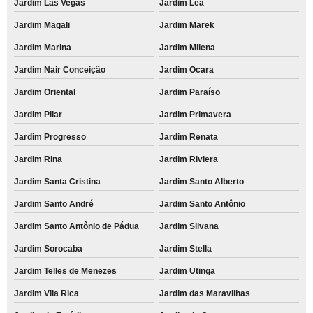
Jardim Las Vegas
Jardim Léa
aluguel de impressora multifuncional preço Jardim Jamaica
Jardim Magali
Jardim Marek
empresa de aluguel de impressora multifuncional Franco da Rocha
Jardim Marina
Jardim Milena
empresa de aluguel de impressora para empresa aldeia de Barueri
Jardim Nair Conceição
Jardim Ocara
empresa de aluguel de impressora Lapa
Jardim Oriental
Jardim Paraíso
aluguel de impressora colorida para escritório preço Jardim Ocara
Jardim Pilar
Jardim Primavera
empresa de aluguel de impressora para eventos Califórnia
Jardim Progresso
Jardim Renata
empresa de aluguel de impressora para escola Bangú
Jardim Rina
Jardim Riviera
aluguel de impressora Franco da Rocha
Jardim Santa Cristina
Jardim Santo Alberto
quanto custa aluguel de impressora colorida Jardim Progresso
Jardim Santo André
Jardim Santo Antônio
aluguel de impressora Franco da Rocha
Jardim Santo Antônio de Pádua
Jardim Silvana
quanto custa aluguel de impressora multifuncional Itapecerica da Serra
Jardim Sorocaba
Jardim Stella
Jardim Telles de Menezes
Jardim Utinga
aluguel de impressora para faculdade preço Vila Cercado Grande
Jardim Vila Rica
Jardim das Maravilhas
aluguel de impressora colorida Jardim Santo André