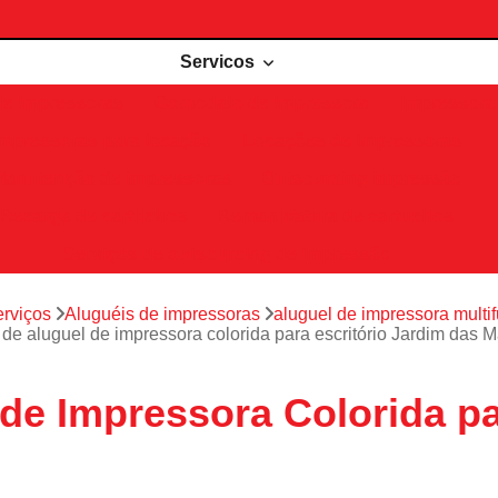
Servicos
de impressoras
Comodato de impressora
Impressora 
Impressoras para locação
Locações de impressoras
Manutenção de impressoras
Outsourcing impressão
Recarga de cartuchos
Remanufatura de cartuchos
Serviços de outsourcing de impressão
rviços
Aluguéis de impressoras
aluguel de impressora multi
de aluguel de impressora colorida para escritório Jardim das M
de Impressora Colorida pa