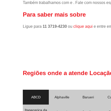
Também trabalhamos com e . Fale com nossos esp
Para saber mais sobre
Ligue para
11 3719-4230
ou
clique aqui
e entre em
Regiões onde a atende Locaçã
ABCD
Alphaville
Barueri
C
Itapecerica da