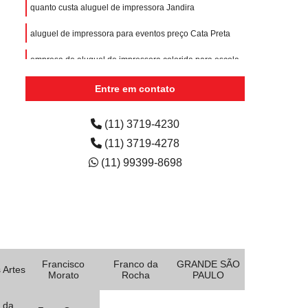
quanto custa aluguel de impressora Jandira
aluguel de impressora para eventos preço Cata Preta
empresa de aluguel de impressora colorida para escola
Cajamar
Entre em contato
aluguéis de impressoras para faculdades Reserva
Biológica Alto de Serra
(11) 3719-4230
(11) 3719-4278
(11) 99399-8698
Francisco
Franco da
GRANDE SÃO
 Artes
Morato
Rocha
PAULO
 da