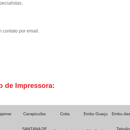
ecialistas.
 contato por email.
o de Impressora:
ajamar
Carapicuíba
Cotia
Embu Guaçu
Embu das
SANTANA DE
Taboão