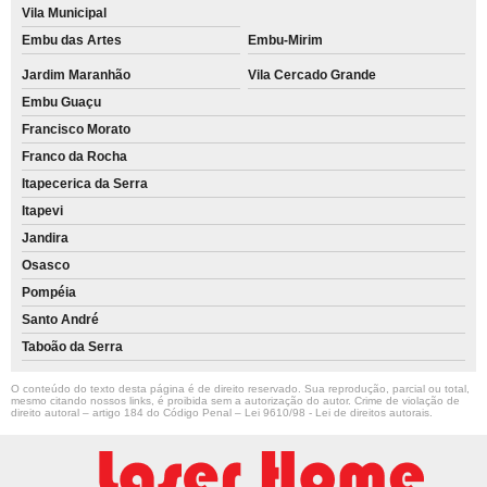
Vila Municipal
Embu das Artes
Embu-Mirim
Jardim Maranhão
Vila Cercado Grande
Embu Guaçu
Francisco Morato
Franco da Rocha
Itapecerica da Serra
Itapevi
Jandira
Osasco
Pompéia
Santo André
Taboão da Serra
O conteúdo do texto desta página é de direito reservado. Sua reprodução, parcial ou total,
mesmo citando nossos links, é proibida sem a autorização do autor. Crime de violação de
direito autoral – artigo 184 do Código Penal –
Lei 9610/98 - Lei de direitos autorais
.