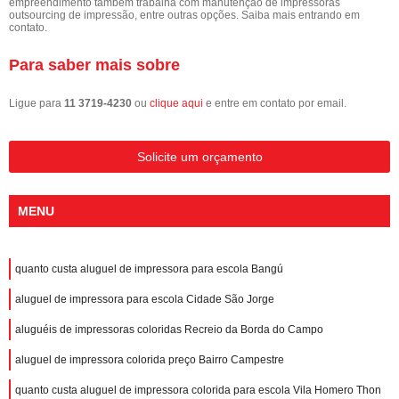
empreendimento também trabalha com manutenção de impressoras
outsourcing de impressão, entre outras opções. Saiba mais entrando em
contato.
Para saber mais sobre
Ligue para
11 3719-4230
ou
clique aqui
e entre em contato por email.
Solicite um orçamento
MENU
quanto custa aluguel de impressora para escola Bangú
aluguel de impressora para escola Cidade São Jorge
aluguéis de impressoras coloridas Recreio da Borda do Campo
aluguel de impressora colorida preço Bairro Campestre
quanto custa aluguel de impressora colorida para escola Vila Homero Thon