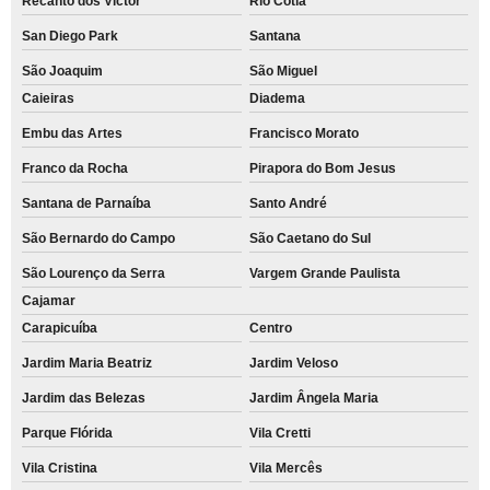
Recanto dos Victor
Rio Cotia
San Diego Park
Santana
São Joaquim
São Miguel
Caieiras
Diadema
Embu das Artes
Francisco Morato
Franco da Rocha
Pirapora do Bom Jesus
Santana de Parnaíba
Santo André
São Bernardo do Campo
São Caetano do Sul
São Lourenço da Serra
Vargem Grande Paulista
Cajamar
Carapicuíba
Centro
Jardim Maria Beatriz
Jardim Veloso
Jardim das Belezas
Jardim Ângela Maria
Parque Flórida
Vila Cretti
Vila Cristina
Vila Mercês