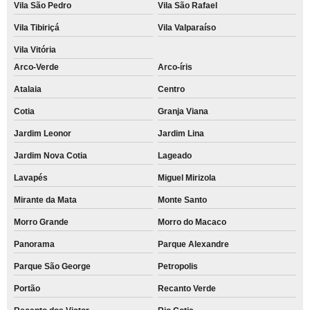
Vila São Pedro
Vila São Rafael
Vila Tibiriçá
Vila Valparaíso
Vila Vitória
Arco-Verde
Arco-íris
Atalaia
Centro
Cotia
Granja Viana
Jardim Leonor
Jardim Lina
Jardim Nova Cotia
Lageado
Lavapés
Miguel Mirizola
Mirante da Mata
Monte Santo
Morro Grande
Morro do Macaco
Panorama
Parque Alexandre
Parque São George
Petropolis
Portão
Recanto Verde