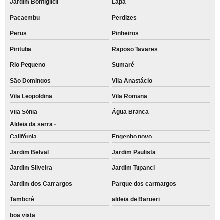
Jardim Bonfiglioli
Lapa
Pacaembu
Perdizes
Perus
Pinheiros
Pirituba
Raposo Tavares
Rio Pequeno
Sumaré
São Domingos
Vila Anastácio
Vila Leopoldina
Vila Romana
Vila Sônia
Água Branca
Aldeia da serra -
Califórnia
Engenho novo
Jardim Belval
Jardim Paulista
Jardim Silveira
Jardim Tupanci
Jardim dos Camargos
Parque dos carmargos
Tamboré
aldeia de Barueri
boa vista