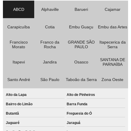
ABCD
Alphaville
Barueri
Cajamar
Carapicuíba
Cotia
Embu Guaçu
Embu das Artes
Francisco
Franco da
GRANDE SÃO
Itapecerica da
Morato
Rocha
PAULO
Serra
SANTANA DE
Itapevi
Jandira
Osasco
PARNAÍBA
Santo André
São Paulo
Taboão da Serra
Zona Oeste
Alto da Lapa
Alto de Pinheiros
Bairro do Limão
Barra Funda
Butantã
Freguesia do Ó
Jaguaré
Jaraguá