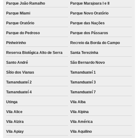
Parque João Ramalho
Parque Marajoara I e II
Parque Miami
Parque Novo Oratório
Parque Oratório
Parque das Nações
Parque do Pedroso
Parque dos Pássaros
Pinheirinho
Recreio da Borda do Campo
Reserva Biológica Alto de Serra
Santa Terezinha
Santo André
São Bernardo Novo
Sítio dos Vianas
Tamanduateí 1
Tamanduateí 2
Tamanduateí 3
Tamanduateí 4
Tamanduateí 7
Utinga
Vila Alba
Vila Alice
Vila Alpina
Vila Alzira
Vila América
Vila Apiay
Vila Aquilino