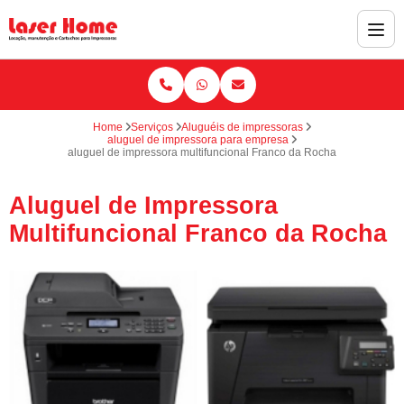
Home
Serviços
Aluguéis de impressoras
aluguel de impressora para empresa
aluguel de impressora multifuncional Franco da Rocha
Aluguel de Impressora
Multifuncional Franco da Rocha