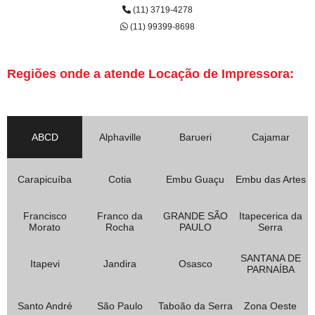
(11) 3719-4278
(11) 99399-8698
Regiões onde a atende Locação de Impressora:
ABCD
Alphaville
Barueri
Cajamar
Carapicuíba
Cotia
Embu Guaçu
Embu das Artes
Francisco
Franco da
GRANDE SÃO
Itapecerica da
Morato
Rocha
PAULO
Serra
SANTANA DE
Itapevi
Jandira
Osasco
PARNAÍBA
Santo André
São Paulo
Taboão da Serra
Zona Oeste