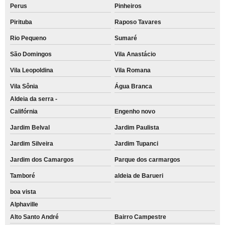
Perus
Pinheiros
Pirituba
Raposo Tavares
Rio Pequeno
Sumaré
São Domingos
Vila Anastácio
Vila Leopoldina
Vila Romana
Vila Sônia
Água Branca
Aldeia da serra -
Califórnia
Engenho novo
Jardim Belval
Jardim Paulista
Jardim Silveira
Jardim Tupanci
Jardim dos Camargos
Parque dos carmargos
Tamboré
aldeia de Barueri
boa vista
Alphaville
Alto Santo André
Bairro Campestre