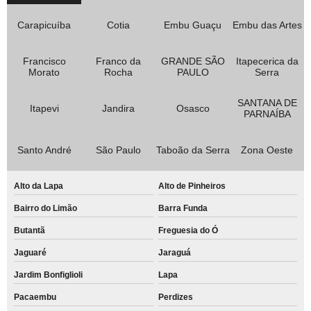
Carapicuíba
Cotia
Embu Guaçu
Embu das Artes
Francisco
Franco da
GRANDE SÃO
Itapecerica da
Morato
Rocha
PAULO
Serra
SANTANA DE
Itapevi
Jandira
Osasco
PARNAÍBA
Santo André
São Paulo
Taboão da Serra
Zona Oeste
Alto da Lapa
Alto de Pinheiros
Bairro do Limão
Barra Funda
Butantã
Freguesia do Ó
Jaguaré
Jaraguá
Jardim Bonfiglioli
Lapa
Pacaembu
Perdizes