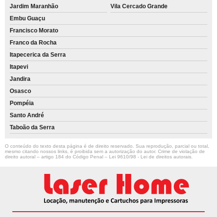
Jardim Maranhão
Vila Cercado Grande
Embu Guaçu
Francisco Morato
Franco da Rocha
Itapecerica da Serra
Itapevi
Jandira
Osasco
Pompéia
Santo André
Taboão da Serra
O conteúdo do texto desta página é de direito reservado. Sua reprodução, parcial ou total,
mesmo citando nossos links, é proibida sem a autorização do autor. Crime de violação de
direito autoral – artigo 184 do Código Penal –
Lei 9610/98 - Lei de direitos autorais
.