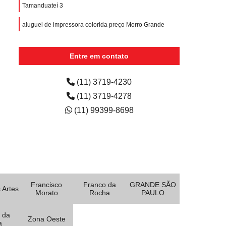
Tamanduateí 3
aluguel de impressora colorida preço Morro Grande
aluguel de impressora para faculdade preço Jardim
Oriental
Entre em contato
quanto custa aluguel de impressora para escola
Petropolis
(11) 3719-4230
(11) 3719-4278
(11) 99399-8698
Francisco
Franco da
GRANDE SÃO
 Artes
Morato
Rocha
PAULO
 da
Zona Oeste
a