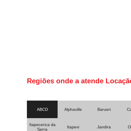
Regiões onde a atende Locaçã
ABCD
Alphaville
Barueri
C
Itapecerica da
Itapevi
Jandira
O
Serra