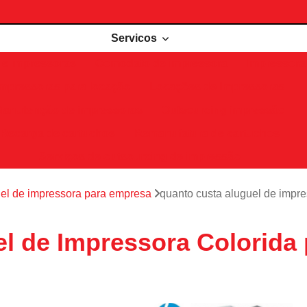
Servicos
de impressoras
Comodato de impressora
Impressora 
Impressoras para locação
Locações de impressoras
Manutenção de impressoras
Outsourcing impressão
Recarga de cartuchos
Remanufatura de cartuchos
Serviços de outsourcing de impressão
el de impressora para empresa
quanto custa aluguel de impres
 de Impressora Colorida p