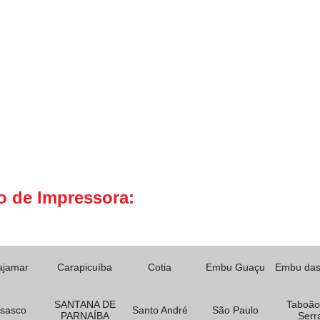
o de Impressora:
ajamar
Carapicuíba
Cotia
Embu Guaçu
Embu das
SANTANA DE
Taboão
sasco
Santo André
São Paulo
PARNAÍBA
Serr