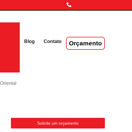
(11) 3719-4230
laser
Blog
Contato
Orçamento
Oriental
Solicite um orçamento