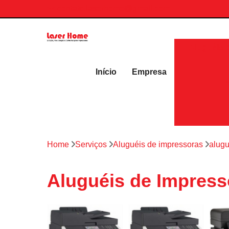
contato.laserhome@gmail.com
Aluguéis 
Início
Empresa
Home
Serviços
Aluguéis de impressoras
alugu
Aluguéis de Impress