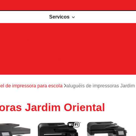
Servicos
de impressoras
Comodato de impressora
Impressora 
Impressoras para locação
Locações de impressoras
Manutenção de impressoras
Outsourcing impressão
Recarga de cartuchos
Remanufatura de cartuchos
Serviços de outsourcing de impressão
el de impressora para escola
aluguéis de impressoras Jardim 
oras Jardim Oriental