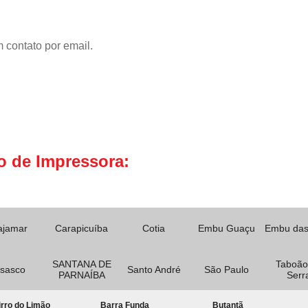
 contato por email.
o de Impressora:
ajamar
Carapicuíba
Cotia
Embu Guaçu
Embu das
SANTANA DE
Taboão
sasco
Santo André
São Paulo
PARNAÍBA
Serr
rro do Limão
Barra Funda
Butantã