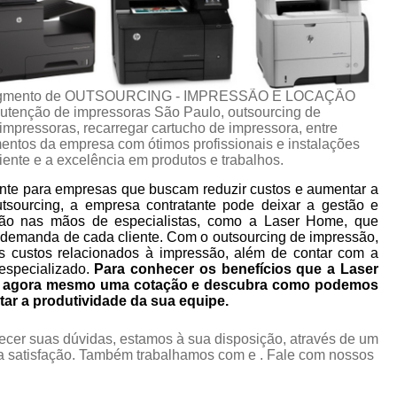
no segmento de OUTSOURCING - IMPRESSÃO E LOCAÇÃO
tenção de impressoras São Paulo, outsourcing de
mpressoras, recarregar cartucho de impressora, entre
mentos da empresa com ótimos profissionais e instalações
iente e a excelência em produtos e trabalhos.
nte para empresas que buscam reduzir custos e aumentar a
utsourcing, a empresa contratante pode deixar a gestão e
ão nas mãos de especialistas, como a Laser Home, que
 demanda de cada cliente. Com o outsourcing de impressão,
s custos relacionados à impressão, além de contar com a
especializado.
Para conhecer os benefícios que a Laser
ça agora mesmo uma cotação e descubra como podemos
tar a produtividade da sua equipe.
ecer suas dúvidas, estamos à sua disposição, através de um
 satisfação. Também trabalhamos com e . Fale com nossos