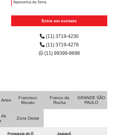
Itapecerica da Serra
aluguel de impressora colorida para escola preço
Jardim Cambuí
Entre em contato
quanto custa aluguel de impressora colorida para
escola Jardim Renata
(11) 3719-4230
(11) 3719-4278
(11) 99399-8698
Francisco
Franco da
GRANDE SÃO
 Artes
Morato
Rocha
PAULO
 da
Zona Oeste
a
Freguesia do Ó
Jaguaré