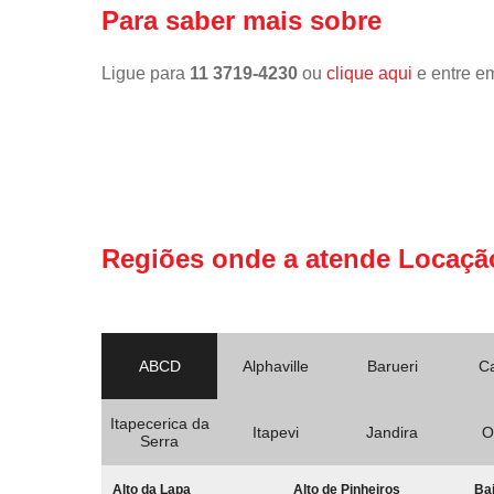
Para saber mais sobre
Ligue para
11 3719-4230
ou
clique aqui
e entre em
Regiões onde a atende Locaçã
ABCD
Alphaville
Barueri
C
Itapecerica da
Itapevi
Jandira
O
Serra
Alto da Lapa
Alto de Pinheiros
Bai