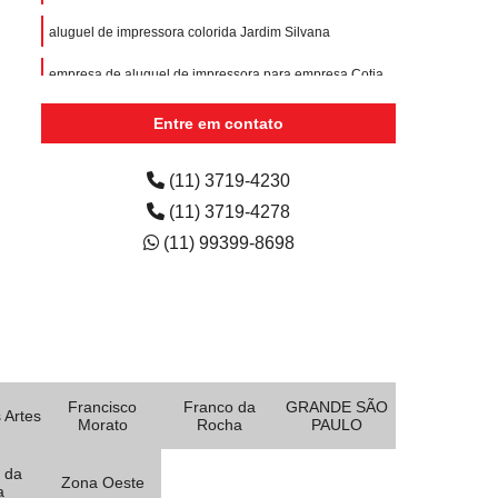
aluguel de impressora colorida Jardim Silvana
empresa de aluguel de impressora para empresa Cotia
quanto custa aluguel de impressora colorida para
Entre em contato
escritório Recanto Verde
aluguel de impressora para eventos Vila Homero Thon
(11) 3719-4230
(11) 3719-4278
(11) 99399-8698
Francisco
Franco da
GRANDE SÃO
 Artes
Morato
Rocha
PAULO
 da
Zona Oeste
a