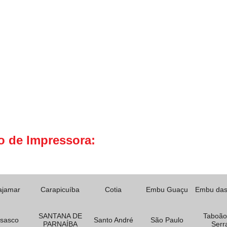
o de Impressora:
ajamar
Carapicuíba
Cotia
Embu Guaçu
Embu das
SANTANA DE
Taboão
sasco
Santo André
São Paulo
PARNAÍBA
Serr