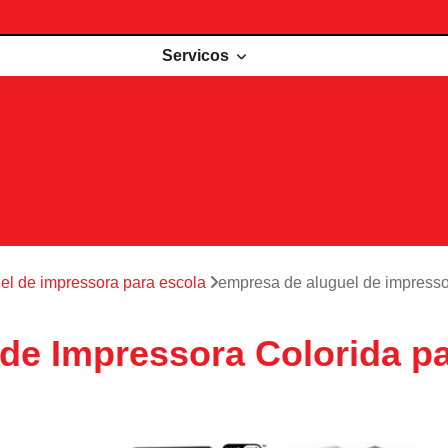
Servicos
de impressoras
Comodato de impressora
Impressora 
Impressoras para locação
Locações de impressoras
Manutenção de impressoras
Outsourcing impressão
Recarga de cartuchos
Remanufatura de cartuchos
Serviços de outsourcing de impressão
el de impressora para escola
empresa de aluguel de impressora
de Impressora Colorida pa