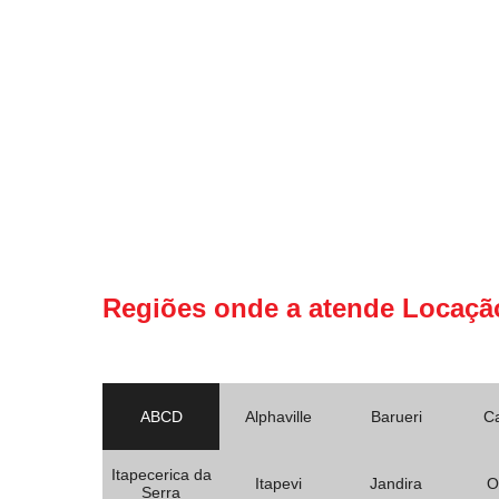
Regiões onde a atende Locaçã
ABCD
Alphaville
Barueri
C
Itapecerica da
Itapevi
Jandira
O
Serra