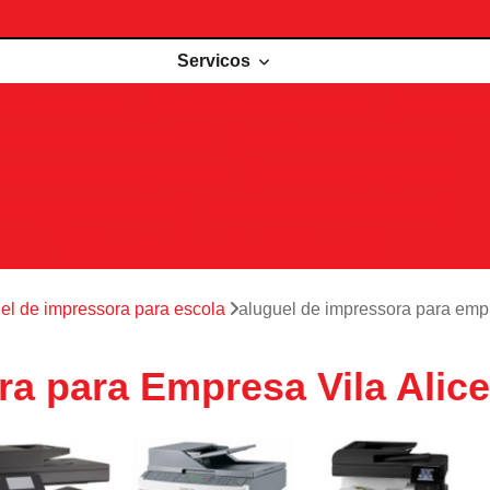
Servicos
de impressoras
Comodato de impressora
Impressora 
Impressoras para locação
Locações de impressoras
Manutenção de impressoras
Outsourcing impressão
Recarga de cartuchos
Remanufatura de cartuchos
Serviços de outsourcing de impressão
el de impressora para escola
aluguel de impressora para empr
ra para Empresa Vila Alice