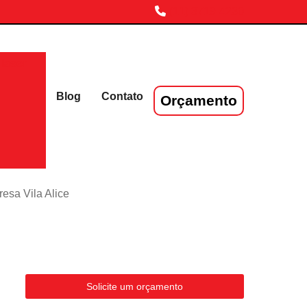
(11) 3719-4230
laser
Blog
Contato
Orçamento
esa Vila Alice
Solicite um orçamento