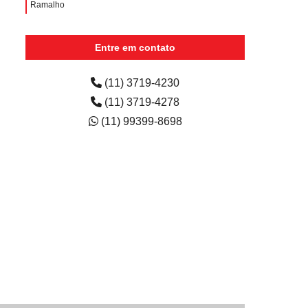
Ramalho
aluguéis de impressoras Alto de Pinheiros
Entre em contato
aluguéis de impressoras multifuncionais Jandira
(11) 3719-4230
(11) 3719-4278
(11) 99399-8698