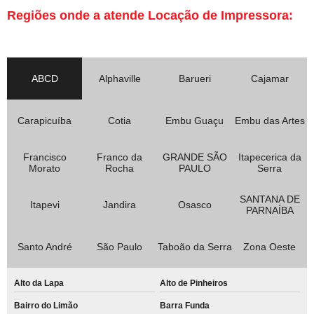
Regiões onde a atende Locação de Impressora:
ABCD
Alphaville
Barueri
Cajamar
Carapicuíba
Cotia
Embu Guaçu
Embu das Artes
Francisco
Franco da
GRANDE SÃO
Itapecerica da
Morato
Rocha
PAULO
Serra
SANTANA DE
Itapevi
Jandira
Osasco
PARNAÍBA
Santo André
São Paulo
Taboão da Serra
Zona Oeste
Alto da Lapa
Alto de Pinheiros
Bairro do Limão
Barra Funda