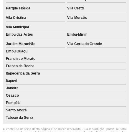
Parque Flórida
Vila Cretti
Vila Cristina
Vila Mercês
Vila Municipal
Embu das Artes
Embu-Mirim
Jardim Maranhão
Vila Cercado Grande
Embu Guaçu
Francisco Morato
Franco da Rocha
Itapecerica da Serra
Itapevi
Jandira
Osasco
Pompéia
Santo André
Taboão da Serra
O conteúdo do texto desta página é de direito reservado. Sua reprodução, parcial ou total,