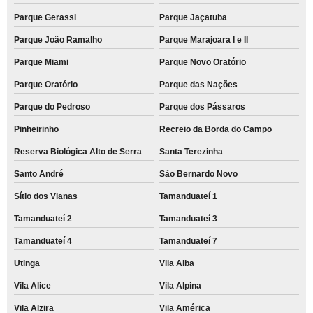
Parque Gerassi
Parque Jaçatuba
Parque João Ramalho
Parque Marajoara I e II
Parque Miami
Parque Novo Oratório
Parque Oratório
Parque das Nações
Parque do Pedroso
Parque dos Pássaros
Pinheirinho
Recreio da Borda do Campo
Reserva Biológica Alto de Serra
Santa Terezinha
Santo André
São Bernardo Novo
Sítio dos Vianas
Tamanduateí 1
Tamanduateí 2
Tamanduateí 3
Tamanduateí 4
Tamanduateí 7
Utinga
Vila Alba
Vila Alice
Vila Alpina
Vila Alzira
Vila América