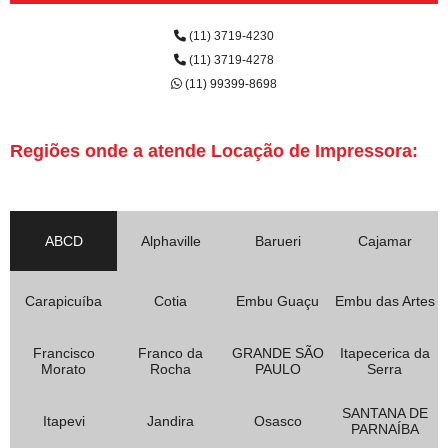
(11) 3719-4230
(11) 3719-4278
(11) 99399-8698
Regiões onde a atende Locação de Impressora:
ABCD
Alphaville
Barueri
Cajamar
Carapicuíba
Cotia
Embu Guaçu
Embu das Artes
Francisco
Franco da
GRANDE SÃO
Itapecerica da
Morato
Rocha
PAULO
Serra
SANTANA DE
Itapevi
Jandira
Osasco
PARNAÍBA