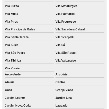
Vila Luzita
Vila Metalúrgica
Vila Musa
Vila Palmares
Vila Pires
Vila Progresso
Vila Príncipe de Gales
Vila Sacadura Cabral
Vila Santa Tereza
Vila Scarpelli
Vila Suíça
Vila Sá
Vila São Pedro
Vila São Rafael
Vila Tibiriçá
Vila Valparaíso
Vila Vitória
Arco-Verde
Arco-íris
Atalaia
Centro
Cotia
Granja Viana
Jardim Leonor
Jardim Lina
Jardim Nova Cotia
Lageado