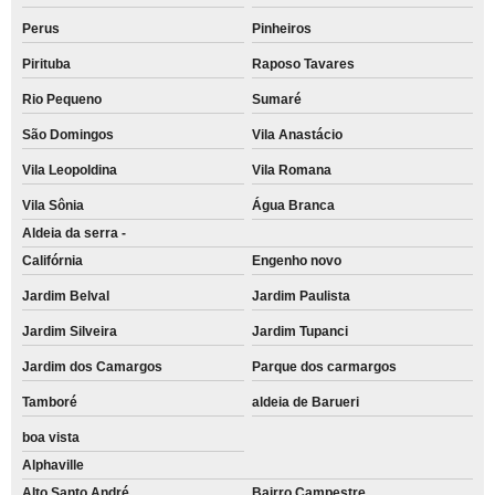
Perus
Pinheiros
Pirituba
Raposo Tavares
Rio Pequeno
Sumaré
São Domingos
Vila Anastácio
Vila Leopoldina
Vila Romana
Vila Sônia
Água Branca
Aldeia da serra -
Califórnia
Engenho novo
Jardim Belval
Jardim Paulista
Jardim Silveira
Jardim Tupanci
Jardim dos Camargos
Parque dos carmargos
Tamboré
aldeia de Barueri
boa vista
Alphaville
Alto Santo André
Bairro Campestre