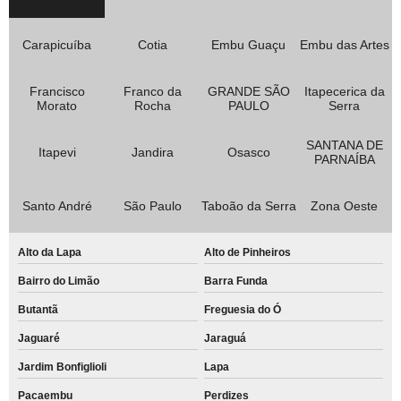
Carapicuíba
Cotia
Embu Guaçu
Embu das Artes
Francisco
Franco da
GRANDE SÃO
Itapecerica da
Morato
Rocha
PAULO
Serra
SANTANA DE
Itapevi
Jandira
Osasco
PARNAÍBA
Santo André
São Paulo
Taboão da Serra
Zona Oeste
Alto da Lapa
Alto de Pinheiros
Bairro do Limão
Barra Funda
Butantã
Freguesia do Ó
Jaguaré
Jaraguá
Jardim Bonfiglioli
Lapa
Pacaembu
Perdizes