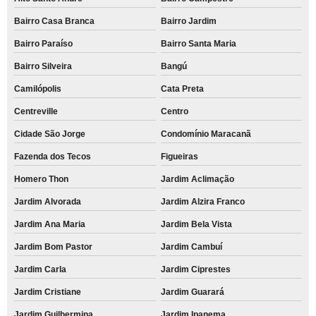
Bairro Casa Branca
Bairro Jardim
Bairro Paraíso
Bairro Santa Maria
Bairro Silveira
Bangú
Camilópolis
Cata Preta
Centreville
Centro
Cidade São Jorge
Condomínio Maracanã
Fazenda dos Tecos
Figueiras
Homero Thon
Jardim Aclimação
Jardim Alvorada
Jardim Alzira Franco
Jardim Ana Maria
Jardim Bela Vista
Jardim Bom Pastor
Jardim Cambuí
Jardim Carla
Jardim Ciprestes
Jardim Cristiane
Jardim Guarará
Jardim Guilhermina
Jardim Ipanema