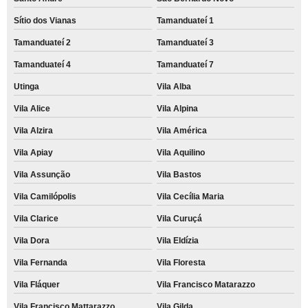
Sítio dos Vianas
Tamanduateí 1
Tamanduateí 2
Tamanduateí 3
Tamanduateí 4
Tamanduateí 7
Utinga
Vila Alba
Vila Alice
Vila Alpina
Vila Alzira
Vila América
Vila Apiay
Vila Aquilino
Vila Assunção
Vila Bastos
Vila Camilópolis
Vila Cecília Maria
Vila Clarice
Vila Curuçá
Vila Dora
Vila Eldízia
Vila Fernanda
Vila Floresta
Vila Fláquer
Vila Francisco Matarazzo
Vila Francisco Mattarazzo
Vila Gilda