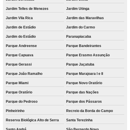
Jardim Telles de Menezes
Jardim Utinga
Jardim Vila Rica
Jardim das Maravilhas
Jardim de Estádio
Jardim do Carmo
Jardim do Estádio
Paranapiacaba
Parque Andreense
Parque Bandeirantes
Parque Capuava
Parque Erasmo Assunção
Parque Gerassi
Parque Jaçatuba
Parque João Ramalho
Parque Marajoara I e II
Parque Miami
Parque Novo Oratório
Parque Oratório
Parque das Nações
Parque do Pedroso
Parque dos Pássaros
Pinheirinho
Recreio da Borda do Campo
Reserva Biológica Alto de Serra
Santa Terezinha
Santo André
São Bernardo Novo