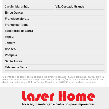
Jardim Maranhão
Vila Cercado Grande
Embu Guaçu
Francisco Morato
Franco da Rocha
Itapecerica da Serra
Itapevi
Jandira
Osasco
Pompéia
Santo André
Taboão da Serra
O conteúdo do texto desta página é de direito reservado. Sua reprodução, parcial ou total,
mesmo citando nossos links, é proibida sem a autorização do autor. Crime de violação de
direito autoral – artigo 184 do Código Penal –
Lei 9610/98 - Lei de direitos autorais
.